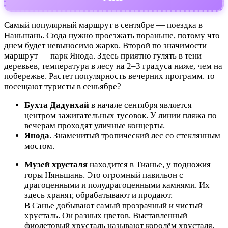
Самый популярный маршрут в сентябре — поездка в
Наньшань. Сюда нужно проезжать пораньше, потому что
днем будет невыносимо жарко. Второй по значимости
маршрут — парк Янода. Здесь приятно гулять в тени
деревьев, температура в лесу на 2–3 градуса ниже, чем на
побережье. Растет популярность вечерних программ. то
посещают туристы в сеньябре?
Бухта Дадунхай
в начале сентября является
центром зажигательных тусовок. У линии пляжа по
вечерам проходят уличные концерты.
Янода
. Знаменитый тропический лес со стеклянным
мостом.
Музей хрусталя
находится в Тианье, у подножия
горы Няньшань. Это огромный павильон с
драгоценными и полудрагоценными камнями. Их
здесь хранят, обрабатывают и продают.
В Санье добывают самый прозрачный и чистый
хрусталь. Он разных цветов. Выставленный
фиолетовый хрусталь называют королём хрусталя.