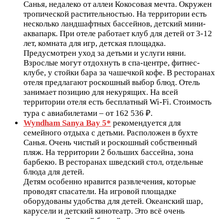
Санья, недалеко от аллеи Кокосовая мечта. Окружен
тропической растительностью. На территории есть
несколько ландшафтных бассейнов, детский мини-
аквапарк. При отеле работает клуб для детей от 3-12
лет, комната для игр, детская площадка.
Предусмотрен уход за детьми и услуги няни.
Взрослые могут отдохнуть в спа-центре, фитнес-
клубе, у стойки бара за чашечкой кофе. В ресторанах
отеля предлагают роскошный выбор блюд. Отель
занимает позицию для некурящих. На всей
территории отеля есть бесплатный Wi-Fi. Стоимость
тура с авиабилетами – от 162 536 ₽.
Wyndham Sanya Bay 5*
рекомендуется для
семейного отдыха с детьми. Расположен в бухте
Санья. Очень чистый и роскошный собственный
пляж. На территории 2 больших бассейна, зона
барбекю. В ресторанах шведский стол, отдельные
блюда для детей.
Детям особенно нравится развлечения, которые
проводят спасатели. На игровой площадке
оборудованы удобства для детей. Океанский шар,
карусели и детский кинотеатр. Это всё очень