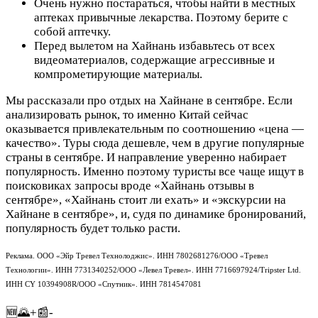
Очень нужно постараться, чтобы найти в местных
аптеках привычные лекарства. Поэтому берите с
собой аптечку.
Перед вылетом на Хайнань избавьтесь от всех
видеоматериалов, содержащие агрессивные и
компрометирующие материалы.
Мы рассказали про отдых на Хайнане в сентябре. Если
анализировать рынок, то именно Китай сейчас
оказывается привлекательным по соотношению «цена —
качество». Туры сюда дешевле, чем в другие популярные
страны в сентябре. И направление уверенно набирает
популярность. Именно поэтому туристы все чаще ищут в
поисковиках запросы вроде «Хайнань отзывы в
сентябре», «Хайнань стоит ли ехать» и «экскурсии на
Хайнане в сентябре», и, судя по динамике бронирований,
популярность будет только расти.
Реклама. ООО «Эйр Тревел Технолоджис». ИНН 7802681276/ООО «Тревел
Технологии». ИНН 7731340252/ООО «Левел Тревел». ИНН 7716697924/Tripster Ltd.
ИНН CY 10394908R/ООО «Спутник». ИНН 7814547081
🆕🌄+📰-