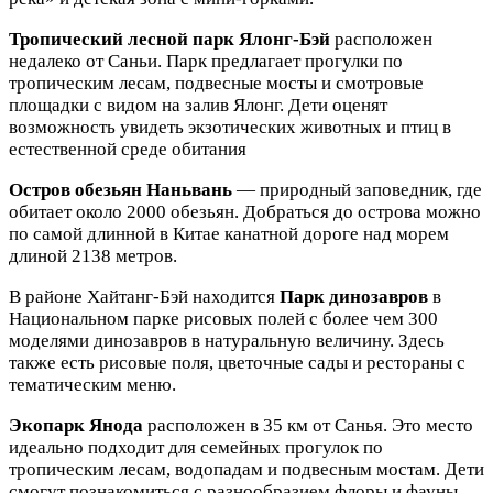
Тропический лесной парк Ялонг-Бэй
расположен
недалеко от Саньи. Парк предлагает прогулки по
тропическим лесам, подвесные мосты и смотровые
площадки с видом на залив Ялонг. Дети оценят
возможность увидеть экзотических животных и птиц в
естественной среде обитания
Остров обезьян Наньвань
— природный заповедник, где
обитает около 2000 обезьян. Добраться до острова можно
по самой длинной в Китае канатной дороге над морем
длиной 2138 метров.
В районе Хайтанг-Бэй находится
Парк динозавров
в
Национальном парке рисовых полей с более чем 300
моделями динозавров в натуральную величину. Здесь
также есть рисовые поля, цветочные сады и рестораны с
тематическим меню.
Экопарк Янода
расположен в 35 км от Санья. Это место
идеально подходит для семейных прогулок по
тропическим лесам, водопадам и подвесным мостам. Дети
смогут познакомиться с разнообразием флоры и фауны