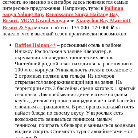
сегмент, но именно в сентябре здесь появляются самые
интересные предложения. Например, туры в
Pullman
Sanya Yalong Bay
,
Renaissance Sanya Haitang Bay
Resort
,
MGM Grand Sanya
или
Xiangshui Bay Marriott
Resort & Spa
можно найти от 135 000–170 000 ₽ за
неделю, что в высокий сезон практически невозможно.
Raffles Hainan 4*
– роскошный отель в районе
Инчжоу. Расположен в заливе Клерватер, в
окружении заповедных тропических лесов.
Чистейший родной пляж находится на расстоянии в
100 м от корпуса. Уникальность отеля в соседстве с
2 огромных полями для гольфа. Из номеров
открывается завораживающий вид на залив. На
территории есть 3 бассейна, среди которых 1 крытый
сезонный. Для пребывания детей в отеле созданы
клубы, детские игровые площадки и детский бассейн
с водным аттракционом. В ресторанах каждый гость
найдет блюда по своему вкусу. У взрослых есть
возможность заниматься теннисом, малым
теннисом, поиграть в бильярд и заниматься водными
видами спорта. Стоимость тура с авиабилетами – от