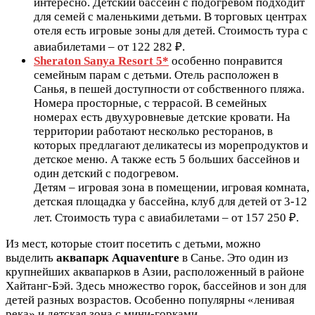
интересно. Детский бассейн с подогревом подходит
для семей с маленькими детьми. В торговых центрах
отеля есть игровые зоны для детей. Стоимость тура с
авиабилетами – от 122 282 ₽.
Sheraton Sanya Resort 5*
особенно понравится
семейным парам с детьми. Отель расположен в
Санья, в пешей доступности от собственного пляжа.
Номера просторные, с террасой. В семейных
номерах есть двухуровневые детские кровати. На
территории работают несколько ресторанов, в
которых предлагают деликатесы из морепродуктов и
детское меню. А также есть 5 больших бассейнов и
один детский с подогревом.
Детям – игровая зона в помещении, игровая комната,
детская площадка у бассейна, клуб для детей от 3-12
лет. Стоимость тура с авиабилетами – от 157 250 ₽.
Из мест, которые стоит посетить с детьми, можно
выделить
аквапарк Aquaventure
в Санье. Это один из
крупнейших аквапарков в Азии, расположенный в районе
Хайтанг-Бэй. Здесь множество горок, бассейнов и зон для
детей разных возрастов. Особенно популярны «ленивая
река» и детская зона с мини-горками.