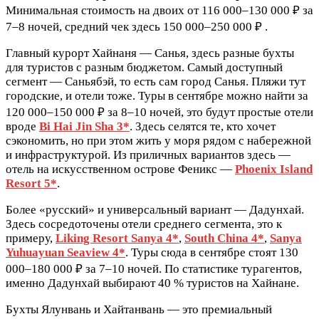
Минимальная стоимость на двоих от 116 000–130 000 ₽ за
7–8 ночей, средний чек здесь 150 000–250 000 ₽ .
Главный курорт Хайнаня — Санья, здесь разные бухты
для туристов с разным бюджетом. Самый доступный
сегмент — Саньябэй, то есть сам город Санья. Пляжи тут
городские, и отели тоже. Туры в сентябре можно найти за
120 000–150 000 ₽ за 8–10 ночей, это будут простые отели
вроде
Bi Hai Jin Sha 3*
. Здесь селятся те, кто хочет
сэкономить, но при этом жить у моря рядом с набережной
и инфраструктурой. Из приличных вариантов здесь —
отель на искусственном острове Феникс —
Phoenix Island
Resort 5*
.
Более «русский» и универсальный вариант — Дадунхай.
Здесь сосредоточены отели среднего сегмента, это к
примеру,
Liking Resort Sanya 4*
,
South China 4*
,
Sanya
Yuhuayuan Seaview 4*
. Туры сюда в сентябре стоят 130
000–180 000 ₽ за 7–10 ночей. По статистике турагентов,
именно Дадунхай выбирают 40 % туристов на Хайнане.
Бухты Ялунвань и Хайтанвань — это премиальный