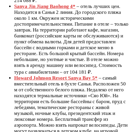
214 088 ₽.
Sanya Jin Jiang Baohong 4*
– отель лучших цен.
Находится в Санья 2 линия. До городского пляжа
около 1 км. Окружен историческими
достопримечательностями. Питание в отеле – только
завтрак. На территории работают кафе, магазин,
банкомат (российские карты не обслуживаются) и
пункт обмена валюты. Для детей предоставлен
бассейн с водными горками и детское меню в
ресторане. Есть большой крытый бассейн. Номера
небольшие, но уютные и чистые. В отеле можно
взять в аренду машину или велосипед. Стоимость
тура с авиабилетами – от 104 181 ₽.
Howard Johnson Resort Sanya Bay 5*
– самый
вместительный отель в бухте Санья. Расположен 50
м от собственного белого пляжа. Недалеко от него
находятся термальные источники «Сяо Юй». На
территории есть большие бассейны с баром, пруд с
лебедями, тематические рестораны с живой
музыкой, ночные клубы, президентский этаж и
люксовые номера. Бесплатный трансфер из
аэропорта. Можно взять напрокат велосипеды. Дети
могут развлекаться в детском клубе, на игровой