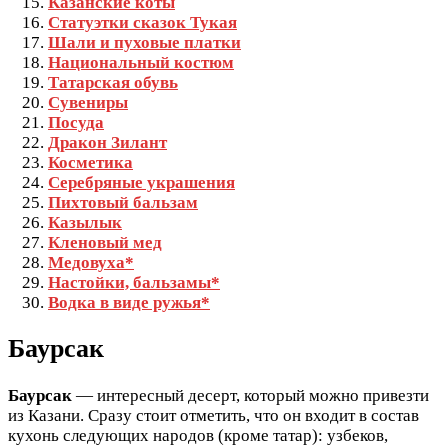
Казанские коты
Статуэтки сказок Тукая
Шали и пуховые платки
Национальный костюм
Татарская обувь
Сувениры
Посуда
Дракон Зилант
Косметика
Серебряные украшения
Пихтовый бальзам
Казылык
Кленовый мед
Медовуха*
Настойки, бальзамы*
Водка в виде ружья*
Баурсак
Баурсак
— интересный десерт, который можно привезти
из Казани. Сразу стоит отметить, что он входит в состав
кухонь следующих народов (кроме татар): узбеков,