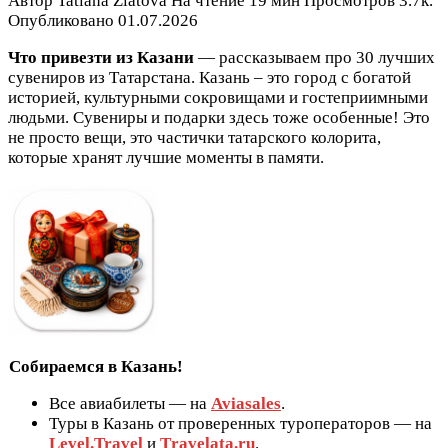
Автор
Tatiana Zlatova
На чтение
19 мин
Просмотров
3.7к.
Опубликовано
01.07.2026
Что привезти из Казани
— рассказываем про 30 лучших
сувениров из Татарстана. Казань – это город с богатой
историей, культурными сокровищами и гостеприимными
людьми. Сувениры и подарки здесь тоже особенные! Это
не просто вещи, это частички татарского колорита,
которые хранят лучшие моменты в памяти.
Собираемся в Казань!
Все авиабилеты — на
Aviasales
.
Туры в Казань от проверенных туроператоров — на
Level.Travel
и
Тravelata.ru
.