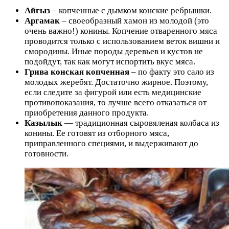
Айгыз
– копченные с дымком конские ребрышки.
Аргамак
– своеобразный хамон из молодой (это
очень важно!) конины. Копчение отваренного мяса
проводится только с использованием веток вишни и
смородины. Иные породы деревьев и кустов не
подойдут, так как могут испортить вкус мяса.
Грива конская копченная
– по факту это сало из
молодых жеребят. Достаточно жирное. Поэтому,
если следите за фигурой или есть медицинские
противопоказания, то лучше всего отказаться от
приобретения данного продукта.
Казылык
— традиционная сыровяленая колбаса из
конины. Ее готовят из отборного мяса,
приправленного специями, и выдерживают до
готовности.