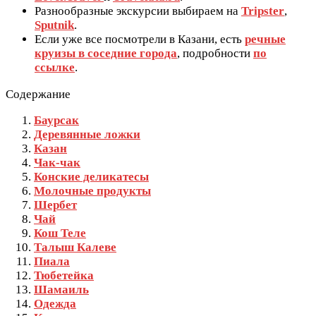
Разнообразные экскурсии выбираем на
Tripster
,
Sputnik
.
Если уже все посмотрели в Казани, есть
речные
круизы в соседние города
, подробности
по
ссылке
.
Содержание
Баурсак
Деревянные ложки
Казан
Чак-чак
Конские деликатесы
Молочные продукты
Шербет
Чай
Кош Теле
Талыш Калеве
Пиала
Тюбетейка
Шамаиль
Одежда