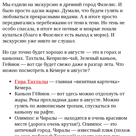
Мы ездили на экскурсию в древний город Фазелис. И
было просто адски жарко. Думали, что будем гулять и
любоваться прекрасными видами. А в итоге просто
передвигались перебежками от тени к тени. Но тень не
особо спасала, в итоге все потные и мокрые пошли
купаться (благо в Фазелисе есть выход к морю). И
экскурсию уже никто не слушал.
Но где точно будет хорошо в августе — это в горах и
каньонах. Тахталы, Кепрюлю-чай, Зеленый каньон,
Гейнюк — вот где будет свежо даже в разгар лета. Что
можно посмотреть в Кемере в августе?
Гора Тахталы
— главная «визитная карточка»
Кемера.
Каньон Гёйнюк — вот здесь можно отдохнуть от
жары. Река прохладная даже в августе. Можно
гулять по живописным тропам, спускаться по
каньону на рафте.
Олимпос и Чиралы — находятся в очень красивом
месте (дорога очень крутая!). Олимпос — это
античный город. Чиралы — известный пляж (похож