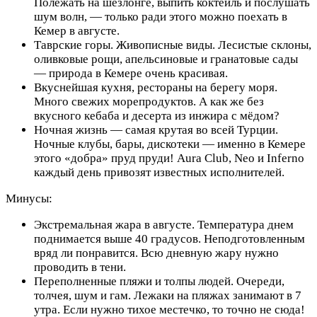
Полежать на шезлонге, выпить коктейль и послушать
шум волн, — только ради этого можно поехать в
Кемер в августе.
Таврские горы. Живописные виды. Лесистые склоны,
оливковые рощи, апельсиновые и гранатовые сады
— природа в Кемере очень красивая.
Вкуснейшая кухня, рестораны на берегу моря.
Много свежих морепродуктов. А как же без
вкусного кебаба и десерта из инжира с мёдом?
Ночная жизнь — самая крутая во всей Турции.
Ночные клубы, бары, дискотеки — именно в Кемере
этого «добра» пруд пруди! Aura Club, Neo и Inferno
каждый день привозят известных исполнителей.
Минусы:
Экстремальная жара в августе. Температура днем
поднимается выше 40 градусов. Неподготовленным
вряд ли понравится. Всю дневную жару нужно
проводить в тени.
Переполненные пляжи и толпы людей. Очереди,
толчея, шум и гам. Лежаки на пляжах занимают в 7
утра. Если нужно тихое местечко, то точно не сюда!