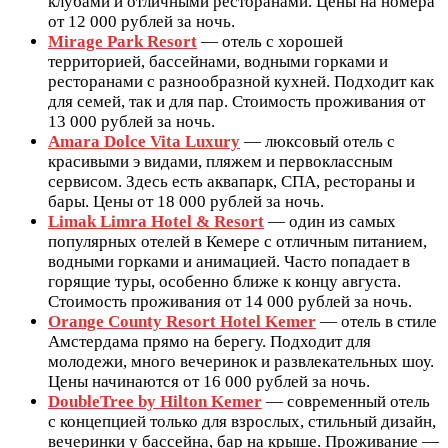
клубами и отличными ресторанами. Цены на номера
от 12 000 рублей за ночь.
Mirage Park Resort
— отель с хорошей
территорией, бассейнами, водными горками и
ресторанами с разнообразной кухней. Подходит как
для семей, так и для пар. Стоимость проживания от
13 000 рублей за ночь.
Amara Dolce Vita Luxury
— люксовый отель с
красивыми э видами, пляжем и первоклассным
сервисом. Здесь есть аквапарк, СПА, рестораны и
бары. Цены от 18 000 рублей за ночь.
Limak Limra Hotel & Resort
— один из самых
популярных отелей в Кемере с отличным питанием,
водными горками и анимацией. Часто попадает в
горящие туры, особенно ближе к концу августа.
Стоимость проживания от 14 000 рублей за ночь.
Orange County Resort Hotel Kemer
— отель в стиле
Амстердама прямо на берегу. Подходит для
молодежи, много вечеринок и развлекательных шоу.
Цены начинаются от 16 000 рублей за ночь.
DoubleTree by Hilton Kemer
— современный отель
с концепцией только для взрослых, стильный дизайн,
вечеринки у бассейна, бар на крыше. Проживание —