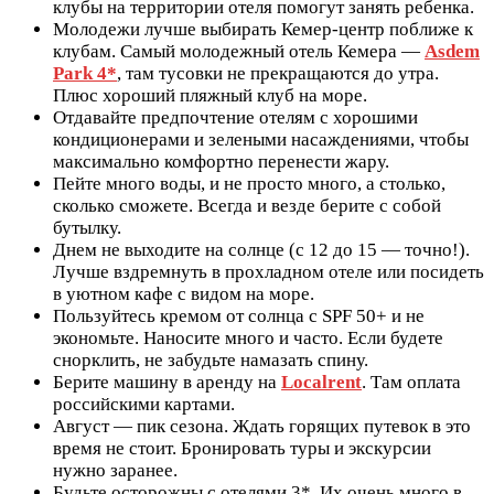
клубы на территории отеля помогут занять ребенка.
Молодежи лучше выбирать Кемер-центр поближе к
клубам. Самый молодежный отель Кемера —
Asdem
Park 4*
, там тусовки не прекращаются до утра.
Плюс хороший пляжный клуб на море.
Отдавайте предпочтение отелям с хорошими
кондиционерами и зелеными насаждениями, чтобы
максимально комфортно перенести жару.
Пейте много воды, и не просто много, а столько,
сколько сможете. Всегда и везде берите с собой
бутылку.
Днем не выходите на солнце (с 12 до 15 — точно!).
Лучше вздремнуть в прохладном отеле или посидеть
в уютном кафе с видом на море.
Пользуйтесь кремом от солнца с SPF 50+ и не
экономьте. Наносите много и часто. Если будете
снорклить, не забудьте намазать спину.
Берите машину в аренду на
Localrent
. Там оплата
российскими картами.
Август — пик сезона. Ждать горящих путевок в это
время не стоит. Бронировать туры и экскурсии
нужно заранее.
Будьте осторожны с отелями 3*. Их очень много в