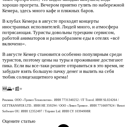
хорошо прогрета. Вечером приятно гулять по набережной
Кемера, здесь много кафе и пляжных баров.
В клубах Кемера в августе проходят концерты
иностранных исполнителей. Людей много, и атмосфера
потрясающая. Туристы довольны турецким сервисом,
работой аниматоров и разнообразием еды в отелях «всё
включено».
В августе Кемер становится особенно популярным среди
туристов, поэтому цены на туры и проживание достигают
пика. Если вы все-таки решите отправиться в это время, не
забудьте взять большую пачку денег и вылить на себя
тюбик солнцезащитного крема!
🆕🌄+📰+
Реклама. ООО «Тревел Технологии». ИНН 7731340252 / IT Travel. ИНН SL024264 /
GETTRANSFER LTD.. ИНН HE 359294 / ООО «Левел Тревел». ИНН 7716697924 / Renot
Software OU. ИНН 12352497 / Tripster Ltd. ИНН CY 10394908R
Оцените статью