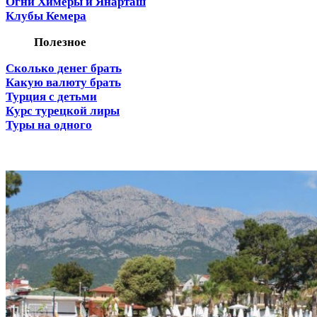
Огни Химеры и Янарташ
Клубы Кемера
Полезное
Сколько денег брать
Какую валюту брать
Турция с детьми
Курс турецкой лиры
Туры на одного