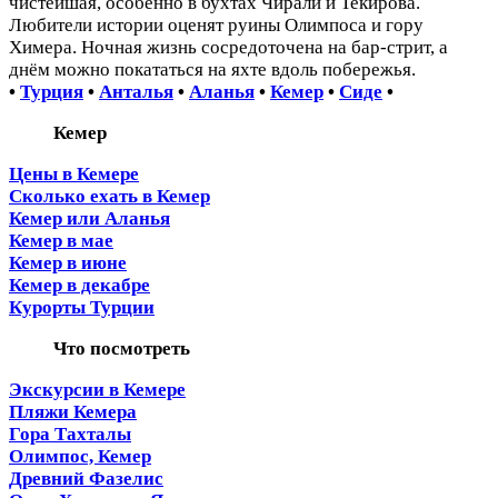
чистейшая, особенно в бухтах Чирали и Текирова.
Любители истории оценят руины Олимпоса и гору
Химера. Ночная жизнь сосредоточена на бар-стрит, а
днём можно покататься на яхте вдоль побережья.
•
Турция
•
Анталья
•
Аланья
•
Кемер
•
Сиде
•
Кемер
Цены в Кемере
Сколько ехать в Кемер
Кемер или Аланья
Кемер в мае
Кемер в июне
Кемер в декабре
Курорты Турции
Что посмотреть
Экскурсии в Кемере
Пляжи Кемера
Гора Тахталы
Олимпос, Кемер
Древний Фазелис