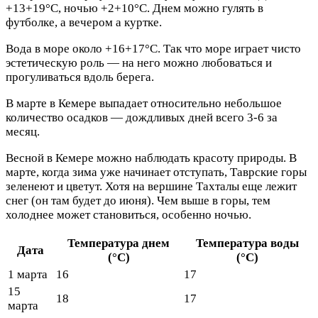
+13+19°C, ночью +2+10°C. Днем можно гулять в
футболке, а вечером а куртке.
Вода в море около +16+17°C. Так что море играет чисто
эстетическую роль — на него можно любоваться и
прогуливаться вдоль берега.
В марте в Кемере выпадает относительно небольшое
количество осадков — дождливых дней всего 3-6 за
месяц.
Весной в Кемере можно наблюдать красоту природы. В
марте, когда зима уже начинает отступать, Таврские горы
зеленеют и цветут. Хотя на вершине Тахталы еще лежит
снег (он там будет до июня). Чем выше в горы, тем
холоднее может становиться, особенно ночью.
Температура днем
Температура воды
Дата
(°C)
(°C)
1 марта
16
17
15
18
17
марта