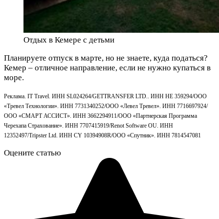
Отдых в Кемере с детьми
Планируете отпуск в марте, но не знаете, куда податься?
Кемер – отличное направление, если не нужно купаться в
море.
Реклама. IT Travel. ИНН SL024264/GETTRANSFER LTD.. ИНН HE 359294/ООО
«Тревел Технологии». ИНН 7731340252/ООО «Левел Тревел». ИНН 7716697924/
ООО «СМАРТ АССИСТ». ИНН 3662294911/ООО «Партнерская Программа
Черехапа Страхование». ИНН 7707415919/Renot Software OU. ИНН
12352497/Tripster Ltd. ИНН CY 10394908R/ООО «Спутник». ИНН 7814547081
Оцените статью