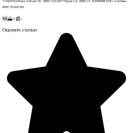
7716697924/Renot Software OU. ИНН 12352497/Tripster Ltd. ИНН CY 10394908R/ООО «Спутник».
ИНН 7814547081
🆕🌄+📰-
Оцените статью