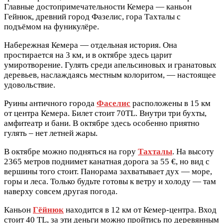
Главные достопримечательности Кемера — каньон
Гейнюк, древний город Фазелис, гора Тахталы с
подъёмом на фуникулёре.
Набережная Кемера — отдельная история. Она
простирается на 3 км, и в октябре здесь царит
умиротворение. Гулять среди апельсиновых и гранатовых
деревьев, наслаждаясь местным колоритом, — настоящее
удовольствие.
Руины античного города
Фаселис
расположены в 15 км
от центра Кемера. Билет стоит 70TL. Внутри три бухты,
амфитеатр и бани. В октябре здесь особенно приятно
гулять – нет летней жары.
В октябре можно подняться на гору
Тахталы
. На высоту
2365 метров поднимет канатная дорога за 55 €, но вид с
вершины того стоит. Панорама захватывает дух — море,
горы и леса. Только будьте готовы к ветру и холоду — там
наверху совсем другая погода.
Каньон
Гёйнюк
находится в 12 км от Кемер-центра. Вход
стоит 40 TL, за эти деньги можно пройтись по деревянным