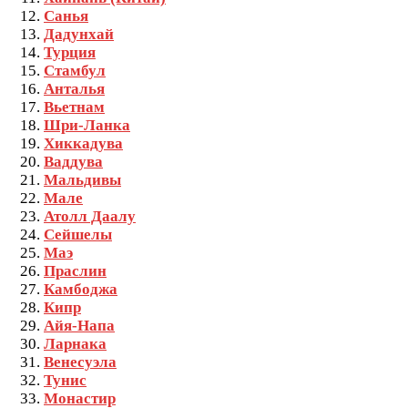
Санья
Дадунхай
Турция
Стамбул
Анталья
Вьетнам
Шри-Ланка
Хиккадува
Ваддува
Мальдивы
Мале
Атолл Даалу
Сейшелы
Маэ
Праслин
Камбоджа
Кипр
Айя-Напа
Ларнака
Венесуэла
Тунис
Монастир