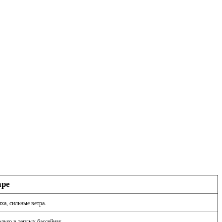
аре
ха, сильные ветра.
лько в теплых бассейнах.