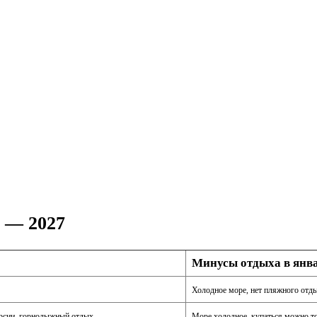
 — 2027
Минусы отдыха в янв
Холодное море, нет пляжного отды
урсии, горнолыжный отдых.
Море холодное, купаться можно то