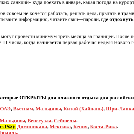
ких санкций» куда поехать в январе, какая погода на курорт
в совсем не хочется работать, решать дела, прыгать в трам
питывайте информацию, читайте явки—пароли,
где отдохнуть
ты могут провести минимум треть месяца за границей. После
е 11 числа, когда начинается первая рабочая неделя Нового 
 которые ОТКРЫТЫ для пляжного отдыха для российских 
ОАЭ
,
Вьетнам
,
Мальдивы
,
Китай (Хайнань)
,
Шри-Ланк
Мальдивы
,
Венесуэла
,
Сейшелы
.
из РФ):
Доминикана
,
Мексика
,
Кения
,
Коста-Рика
.
зраиль.