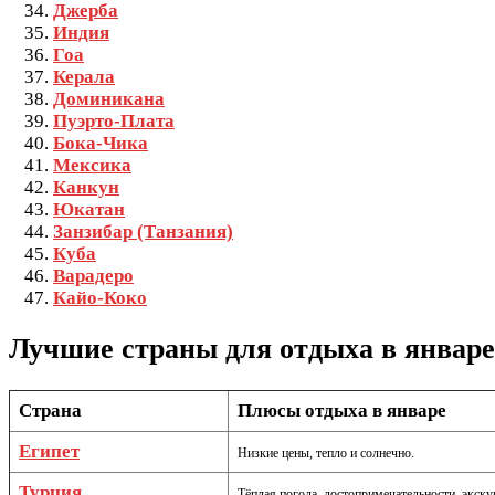
Джерба
Индия
Гоа
Керала
Доминикана
Пуэрто-Плата
Бока-Чика
Мексика
Канкун
Юкатан
Занзибар (Танзания)
Куба
Варадеро
Кайо-Коко
Лучшие страны для отдыха в январе
Страна
Плюсы отдыха в январе
Египет
Низкие цены, тепло и солнечно.
Турция
Тёплая погода, достопримечательности, экск