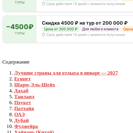
ТУРЫ
⏱ Срок действия 14 дней с момента получения
Скидка 4500 ₽ на тур от 200 000 ₽
−4500₽
Цена от 200 000 ₽
Для любого клиента
Однор
ТУРЫ
⏱ Срок действия 14 дней с момента получения
Содержание
Лучшие страны для отдыха в январе — 2027
Египет
Шарм-Эль-Шейх
Дахаб
Таиланд
Пхукет
Паттайя
ОАЭ
Дубай
Фуджейра
Хайнань (Китай)