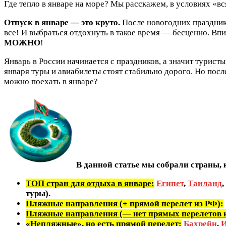
Где тепло в январе на море? Мы расскажем, в условиях «вся
Отпуск в январе — это круто.
После новогодних празднико
все! И выбраться отдохнуть в такое время — бесценно. В
МОЖНО
!
Январь в России начинается с праздников, а значит турис
января туры и авиабилеты стоят стабильно дорого. Но посл
можно поехать в январе?
В данной статье мы собрали страны,
ТОП стран для отдыха в январе:
Египет
,
Таиланд
,
туры).
Пляжные направления (+ прямой перелет из РФ):
Пляжные направления (— нет прямых перелетов 
«Непляжные», но есть прямой перелет:
Бахрейн
,
И