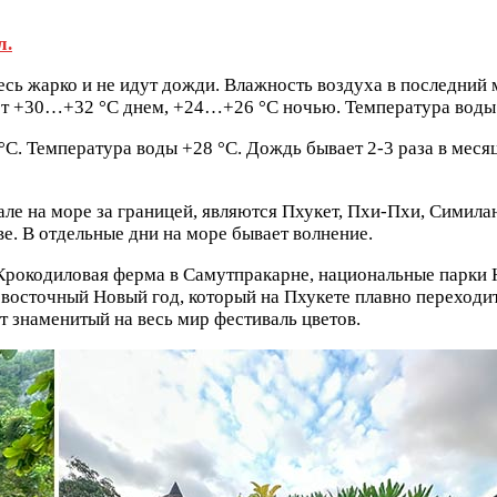
л.
ь жарко и не идут дожди. Влажность воздуха в последний ме
ет +30…+32 °C днем, +24…+26 °C ночью. Температура воды +
. Температура воды +28 °C. Дождь бывает 2-3 раза в меся
е на море за границей, являются Пхукет, Пхи-Пхи, Симиланы
е. В отдельные дни на море бывает волнение.
 Крокодиловая ферма в Самутпракарне, национальные парки
я восточный Новый год, который на Пхукете плавно переходи
т знаменитый на весь мир фестиваль цветов.