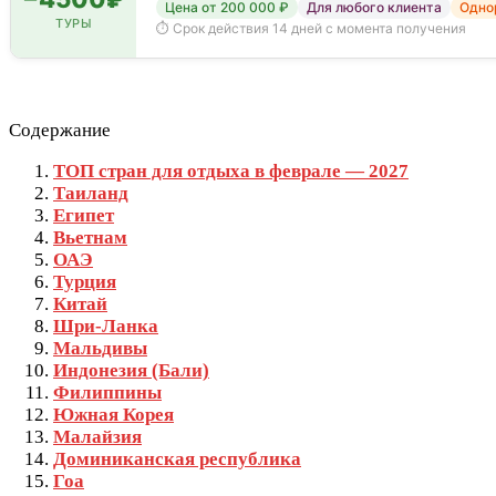
Цена от 200 000 ₽
Для любого клиента
Однор
ТУРЫ
⏱ Срок действия 14 дней с момента получения
Содержание
ТОП стран для отдыха в феврале — 2027
Таиланд
Египет
Вьетнам
ОАЭ
Турция
Китай
Шри-Ланка
Мальдивы
Индонезия (Бали)
Филиппины
Южная Корея
Малайзия
Доминиканская республика
Гоа