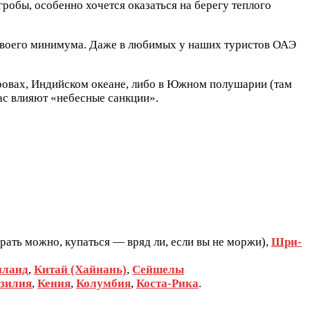
гробы, особенно хочется оказаться на берегу теплого
т своего минимума. Даже в любимых у наших туристов ОАЭ
тровах, Индийском океане, либо в Южном полушарии (там
час влияют «небесные санкции».
рать можно, купаться — вряд ли, если вы не моржи),
Шри-
иланд
,
Китай (Хайнань)
,
Сейшелы
зилия
,
Кения
,
Колумбия
,
Коста-Рика
.