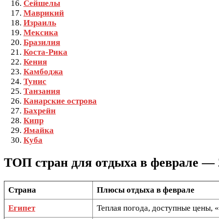
Сейшелы
Маврикий
Израиль
Мексика
Бразилия
Коста-Рика
Кения
Камбоджа
Тунис
Танзания
Канарские острова
Бахрейн
Кипр
Ямайка
Куба
ТОП стран для отдыха в феврале — 
Страна
Плюсы отдыха в феврале
Египет
Теплая погода, доступные цены, 