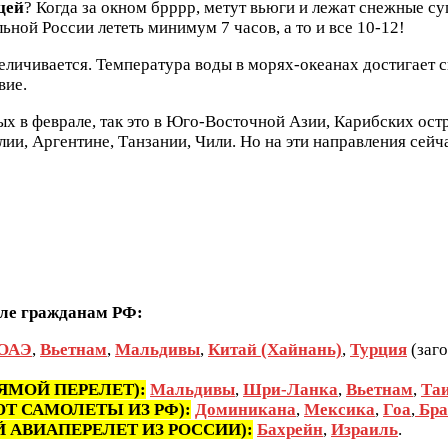
цей
? Когда за окном брррр, метут вьюги и лежат снежные су
ной России лететь минимум 7 часов, а то и все 10-12!
величивается. Температура воды в морях-океанах достигае
вие.
ых в феврале, так это в Юго-Восточной Азии, Карибских ос
алии, Аргентине, Танзании, Чили. Но на эти направления сей
але гражданам РФ:
ОАЭ
,
Вьетнам
,
Мальдивы
,
Китай (Хайнань)
,
Турция
(заго
 ПРЯМОЙ ПЕРЕЛЕТ):
Мальдивы
,
Шри-Ланка
,
Вьетнам
,
Та
ТАЮТ САМОЛЕТЫ ИЗ РФ):
Доминикана
,
Мексика
,
Гоа
,
Бра
МОЙ АВИАПЕРЕЛЕТ ИЗ РОССИИ):
Бахрейн
,
Израиль
.