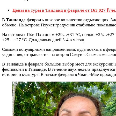
Цены на туры в Таиланд в феврале от 163 027 ₽/че
В
Таиланде февраль
пиковое количество отдыхающих. Здес
обычно. На острове Пхукет градусник стабильно показыва
На островах Пхи-Пхи днем +29…+31 °C, ночью +25…+27 °C
+25…+27 °C. Дождливых дней 3-4 в месяц.
Самыми популярными направлениями, куда поехать в феврал
уединения, отправляется на остров Самуи в Сиамском залив
В Таиланде в феврале большой выбор мест для экскурсий:
фестивалей в Таиланде. В течение двух недель празднуетс
истории и культуре. В начале февраля в Чианг-Мае проходи