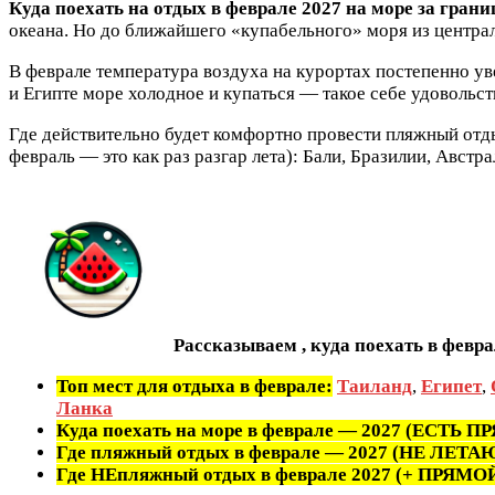
Куда поехать на отдых в феврале 2027 на море за грани
океана. Но до ближайшего «купабельного» моря из централь
В феврале температура воздуха на курортах постепенно у
и Египте море холодное и купаться — такое себе удовольст
Где действительно будет комфортно провести пляжный отд
февраль — это как раз разгар лета): Бали, Бразилии, Австр
Рассказываем , куда поехать в февр
Топ мест для отдыха в феврале:
Таиланд
,
Египет
,
Ланка
Куда поехать на море в феврале — 2027 (ЕСТЬ
Где пляжный отдых в феврале — 2027 (НЕ ЛЕ
Где НЕпляжный отдых в феврале 2027 (+ ПРЯ