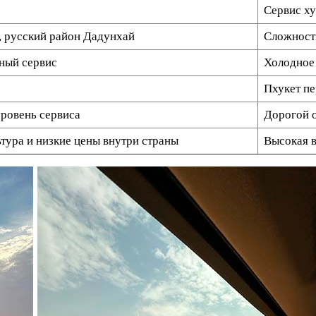
Сервис ху
, русский район Дадунхай
Сложности
чный сервис
Холодное
Пхукет пе
уровень сервиса
Дорогой о
ьтура и низкие цены внутри страны
Высокая 