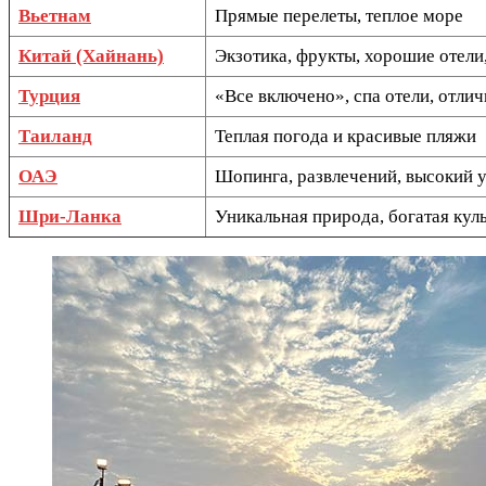
Вьетнам
Прямые перелеты, теплое море
Китай (Хайнань)
Экзотика, фрукты, хорошие отели
Турция
«Все включено», спа отели, отли
Таиланд
Теплая погода и красивые пляжи
ОАЭ
Шопинга, развлечений, высокий 
Шри-Ланка
Уникальная природа, богатая кул