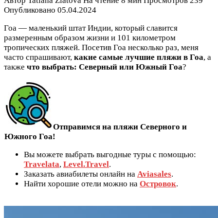
Автор
Tatiana Zlatova
На чтение
8 мин
Просмотров
239
Опубликовано
05.04.2024
Гоа — маленький штат Индии, который славится
размеренным образом жизни и 101 километром
тропических пляжей. Посетив Гоа несколько раз, меня
часто спрашивают,
какие самые лучшие пляжи в Гоа
, а
также
что выбрать: Северный или Южный Гоа
?
Отправимся на пляжи Северного и
Южного Гоа!
Вы можете выбрать выгодные туры с помощью:
Travelata
,
Level.Travel
.
Заказать авиабилеты онлайн на
Aviasales
.
Найти хорошие отели можно на
Островок
.