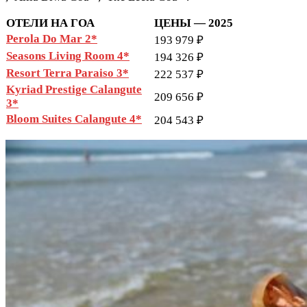
ОТЕЛИ НА ГОА
ЦЕНЫ — 2025
Perola Do Mar 2*
193 979 ₽
Seasons Living Room 4*
194 326 ₽
Resort Terra Paraiso 3*
222 537 ₽
Kyriad Prestige Calangute
209 656 ₽
3*
Bloom Suites Calangute 4*
204 543 ₽