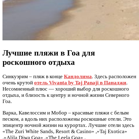
Лучшие пляжи в Гоа для
роскошного отдыха
Синкуэрим – пляж в конце
Кандолима
. Здесь расположен
очень крутой
отель Vivanta by Taj Panaji в Панаджи
.
Несомненный плюс — хороший выбор для роскошного
отдыха, и близость к центру и ночной жизни Северного
Гоа.
Варка, Кавелоссим и Мобор – красивые пляжи с белым
песком, а вдоль них расположены роскошные отели. Это
эпицентр ночной жизни на курортах. Лучшие отели здесь
«The Zuri White Sands, Resort & Casino» ,»Taj Exotica»
,»Alila Diwa Goa» ,»The Leela Goa» .