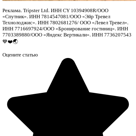
Реклама. Tripster Ltd. ИНН CY 10394908R/ООО
«Спутник». ИНН 7814547081/ООО «Эйр Тревел
Технолоджис». ИНН 7802681276/ ООО «Левел Тревел».
ИНН 7716697924/ООО «Бронирование гостиниц». ИНН
7703389880/ООО «Яндекс Вертикали». ИНН 7736207543
💙❤️🌏
Оцените статью