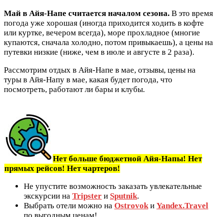
Май в Айя-Напе считается началом сезона.
В это время
погода уже хорошая (иногда приходится ходить в кофте
или куртке, вечером всегда), море прохладное (многие
купаются, сначала холодно, потом привыкаешь), а цены на
путевки низкие (ниже, чем в июле и августе в 2 раза).
Рассмотрим отдых в Айя-Напе в мае, отзывы, цены на
туры в Айя-Напу в мае, какая будет погода, что
посмотреть, работают ли бары и клубы.
Нет больше бюджетной Айя-Напы! Нет
прямых рейсов! Нет чартеров!
Не упустите возможность заказать увлекательные
экскурсии на
Tripster
и
Sputnik
.
Выбрать отели можно на
Ostrovok
и
Yandex.Travel
по выгодным ценам!