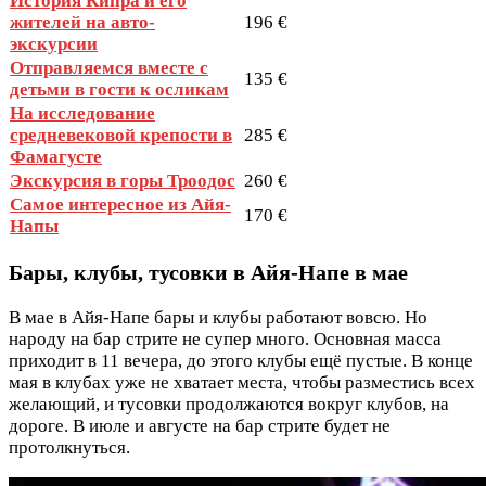
История Кипра и его
жителей на авто-
196 €
экскурсии
Отправляемся вместе с
135 €
детьми в гости к осликам
На исследование
средневековой крепости в
285 €
Фамагусте
Экскурсия в горы Троодос
260 €
Самое интересное из Айя-
170 €
Напы
Бары, клубы, тусовки в Айя-Напе в мае
В мае в Айя-Напе бары и клубы работают вовсю. Но
народу на бар стрите не супер много. Основная масса
приходит в 11 вечера, до этого клубы ещё пустые. В конце
мая в клубах уже не хватает места, чтобы разместись всех
желающий, и тусовки продолжаются вокруг клубов, на
дороге. В июле и августе на бар стрите будет не
протолкнуться.