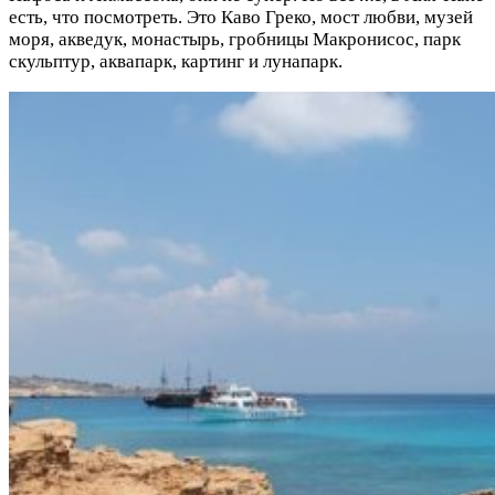
есть, что посмотреть. Это Каво Греко, мост любви, музей
моря, акведук, монастырь, гробницы Макронисос, парк
скульптур, аквапарк, картинг и лунапарк.