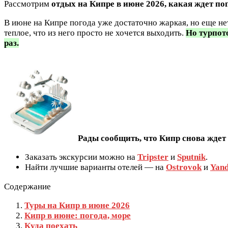
Рассмотрим
отдых на Кипре в июне 2026, какая ждет по
В июне на Кипре погода уже достаточно жаркая, но еще нет
теплое, что из него просто не хочется выходить.
Но турпото
раз.
Рады сообщить, что Кипр снова ждет 
Заказать экскурсии можно на
Tripster
и
Sputnik
.
Найти лучшие варианты отелей — на
Ostrovok
и
Yand
Содержание
Туры на Кипр в июне 2026
Кипр в июне: погода, море
Куда поехать