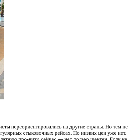
исты переориентировались на другие страны. Но тем не
гулярных стыковочных рейсах. Но низких цен уже нет.
атную про-визу, сейчас — нет, только шенген. Если не