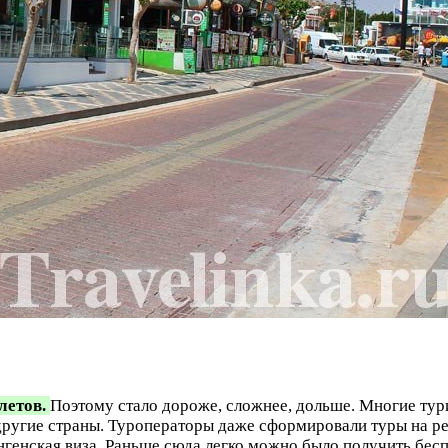
летов.
Поэтому стало дороже, сложнее, дольше. Многие тур
другие страны. Туроператоры даже сформировали туры на ре
енская виза. Раньше сюда легко можно было получить беспл