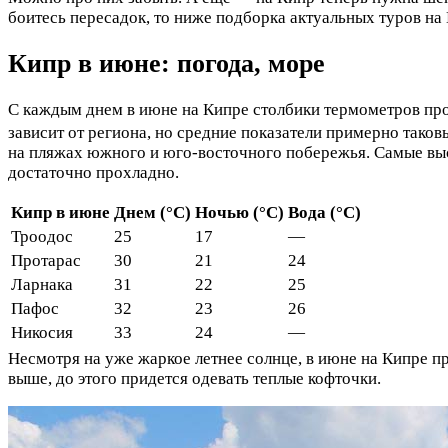
боитесь пересадок, то ниже подборка актуальных туров на
Кипр в июне: погода, море
С каждым днем в июне на Кипре столбики термометров прод
зависит от региона, но средние показатели примерно таков
на пляжах южного и юго-восточного побережья. Самые выс
достаточно прохладно.
Кипр в июне
Днем (°C)
Ночью (°C)
Вода (°C)
Троодос
25
17
—
Протарас
30
21
24
Ларнака
31
22
25
Пафос
32
23
26
Никосия
33
24
—
Несмотря на уже жаркое летнее солнце, в июне на Кипре п
выше, до этого придется одевать теплые кофточки.