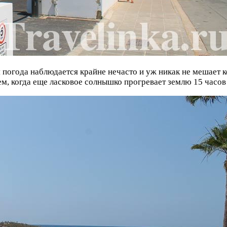
ая погода наблюдается крайне нечасто и уж никак не мешае
, когда еще ласковое солнышко прогревает землю 15 часов 