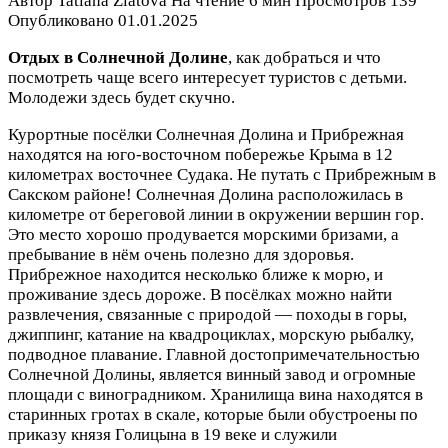
Автор
Tatiana Zlatova
На чтение
6 мин
Просмотров
139
Опубликовано
01.01.2025
Отдых в Солнечной Долине
, как добраться и что
посмотреть чаще всего интересует туристов с детьми.
Молодежи здесь будет скучно.
Курортные посёлки Солнечная Долина и Прибрежная
находятся на юго-восточном побережье Крыма в 12
километрах восточнее Судака. Не путать с Прибрежным в
Сакском районе! Солнечная Долина расположилась в
километре от береговой линии в окружении вершин гор.
Это место хорошо продувается морскими бризами, а
пребывание в нём очень полезно для здоровья.
Прибрежное находится несколько ближе к морю, и
проживание здесь дороже. В посёлках можно найти
развлечения, связанные с природой — походы в горы,
джиппинг, катание на квадроциклах, морскую рыбалку,
подводное плавание. Главной достопримечательностью
Солнечной Долины, является винный завод и огромные
площади с виноградником. Хранилища вина находятся в
старинных гротах в скале, которые были обустроены по
приказу князя Голицына в 19 веке и служили