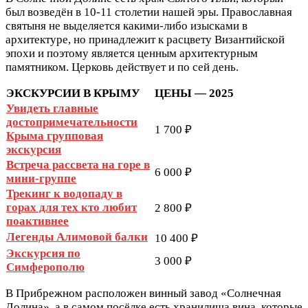
был возведён в 10-11 столетии нашей эры. Православная
святыня не выделяется какими-либо изысками в
архитектуре, но принадлежит к расцвету Византийской
эпохи и поэтому является ценным архитектурным
памятником. Церковь действует и по сей день.
ЭКСКУРСИИ В КРЫМУ
ЦЕНЫ — 2025
Увидеть главные
достопримечательности
1 700 ₽
Крыма групповая
экскурсия
Встреча рассвета на горе в
6 000 ₽
мини-группе
Трекинг к водопаду в
горах для тех кто любит
2 800 ₽
поактивнее
Легенды Алимовой балки
10 400 ₽
Экскурсия по
3 000 ₽
Симферополю
В Прибрежном расположен винный завод «Солнечная
Долина», а в самом посёлке есть хранилища вина, которые