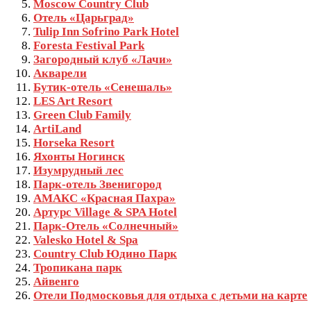
Moscow Country Club
Отель «Царьград»
Tulip Inn Sofrino Park Hotel
Foresta Festival Park
Загородный клуб «Лачи»
Акварели
Бутик-отель «Сенешаль»
LES Art Resort
Green Club Family
ArtiLand
Horseka Resort
Яхонты Ногинск
Изумрудный лес
Парк-отель Звенигород
АМАКС «Красная Пахра»
Артурс Village & SPA Hotel
Парк-Отель «Солнечный»
Valesko Hotel & Spa
Country Club Юдино Парк
Тропикана парк
Айвенго
Отели Подмосковья для отдыха с детьми на карте