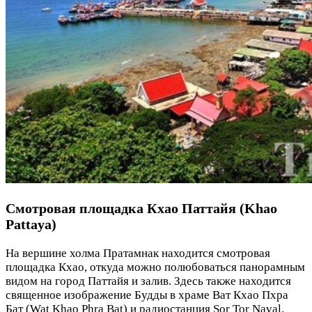
Смотровая площадка Кхао Паттайя (Khao
Pattaya)
На вершине холма Пратамнак находится смотровая
площадка Кхао, откуда можно полюбоваться панорамным
видом на город Паттайя и залив. Здесь также находится
священное изображение Будды в храме Ват Кхао Пхра
Бат (Wat Khao Phra Bat) и радиостанция Sor Tor Naval.