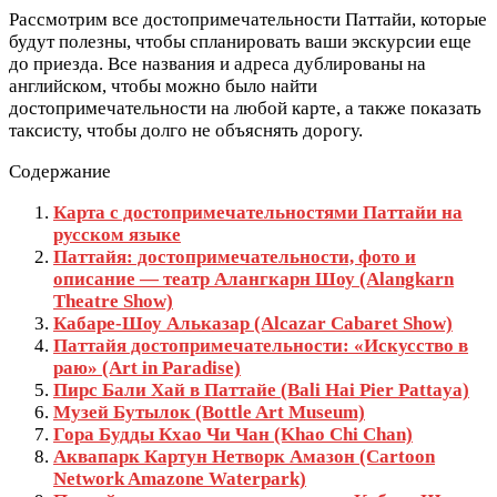
Рассмотрим все достопримечательности Паттайи, которые
будут полезны, чтобы спланировать ваши экскурсии еще
до приезда. Все названия и адреса дублированы на
английском, чтобы можно было найти
достопримечательности на любой карте, а также показать
таксисту, чтобы долго не объяснять дорогу.
Содержание
Карта с достопримечательностями Паттайи на
русском языке
Паттайя: достопримечательности, фото и
описание — театр Алангкарн Шоу (Alangkarn
Theatre Show)
Кабаре-Шоу Альказар (Alcazar Cabaret Show)
Паттайя достопримечательности: «Искусство в
раю» (Art in Paradise)
Пирс Бали Хай в Паттайе (Bali Hai Pier Pattaya)
Музей Бутылок (Bottle Art Museum)
Гора Будды Кхао Чи Чан (Khao Chi Chan)
Аквапарк Картун Нетворк Амазон (Cartoon
Network Amazone Waterpark)