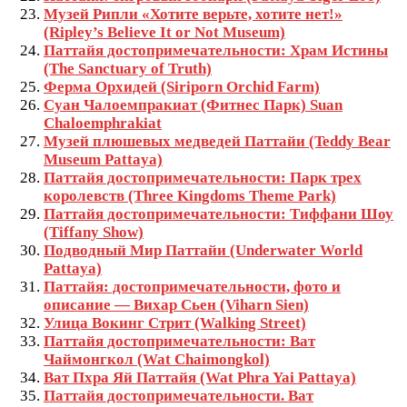
Музей Рипли «Хотите верьте, хотите нет!»
(Ripley’s Believe It or Not Museum)
Паттайя достопримечательности: Храм Истины
(The Sanctuary of Truth)
Ферма Орхидей (Siriporn Orchid Farm)
Суан Чалоемпракиат (Фитнес Парк) Suan
Chaloemphrakiat
Музей плюшевых медведей Паттайи (Teddy Bear
Museum Pattaya)
Паттайя достопримечательности: Парк трех
королевств (Three Kingdoms Theme Park)
Паттайя достопримечательности: Тиффани Шоу
(Tiffany Show)
Подводный Мир Паттайи (Underwater World
Pattaya)
Паттайя: достопримечательности, фото и
описание — Вихар Сьен (Viharn Sien)
Улица Вокинг Стрит (Walking Street)
Паттайя достопримечательности: Ват
Чаймонгкол (Wat Chaimongkol)
Ват Пхра Яй Паттайя (Wat Phra Yai Pattaya)
Паттайя достопримечательности. Ват