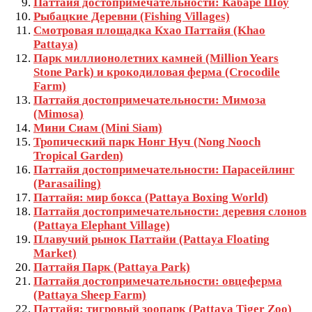
Паттайя достопримечательности: Кабаре Шоу
Рыбацкие Деревни (Fishing Villages)
Смотровая площадка Кхао Паттайя (Khao
Pattaya)
Парк миллионолетних камней (Million Years
Stone Park) и крокодиловая ферма (Crocodile
Farm)
Паттайя достопримечательности: Мимоза
(Mimosa)
Мини Сиам (Mini Siam)
Тропический парк Нонг Нуч (Nong Nooch
Tropical Garden)
Паттайя достопримечательности: Парасейлинг
(Parasailing)
Паттайя: мир бокса (Pattaya Boxing World)
Паттайя достопримечательности: деревня слонов
(Pattaya Elephant Village)
Плавучий рынок Паттайи (Pattaya Floating
Market)
Паттайя Парк (Pattaya Park)
Паттайя достопримечательности: овцеферма
(Pattaya Sheep Farm)
Паттайя: тигровый зоопарк (Pattaya Tiger Zoo)