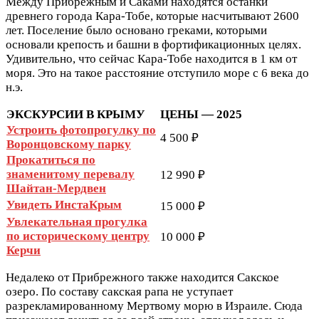
Между Прибрежным и Саками находятся останки
древнего города Кара-Тобе, которые насчитывают 2600
лет. Поселение было основано греками, которыми
основали крепость и башни в фортификационных целях.
Удивительно, что сейчас Кара-Тобе находится в 1 км от
моря. Это на такое расстояние отступило море с 6 века до
н.э.
ЭКСКУРСИИ В КРЫМУ
ЦЕНЫ — 2025
Устроить фотопрогулку по
4 500 ₽
Воронцовскому парку
Прокатиться по
знаменитому перевалу
12 990 ₽
Шайтан-Мердвен
Увидеть ИнстаКрым
15 000 ₽
Увлекательная прогулка
по историческому центру
10 000 ₽
Керчи
Недалеко от Прибрежного также находится Сакское
озеро. По составу сакская рапа не уступает
разрекламированному Мертвому морю в Израиле. Сюда