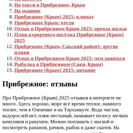
На такси в Прибрежное, Крым
На машине
Прибрежное (Крым) 2025: климат
Прибрежное Крым: отели
Отдых в Прибрежном Крым 2025: аренда жилья
Пляж курортного посёлка Прибрежное (Крым)
2025
Прибрежное (Крым, Сакский район): другие
пляжи
Отдых в Прибрежном Крым 2025: чем заняться
Рыбалка в Прибрежном (Саки, Крым)
Прибрежное (Крым) 2025: питание
Прибрежное: отзывы
Про Прибрежное (Крым) 2025 отзывов в интернете не
много. Здесь хорошо, море все время теплое, намного
теплее, чем в Оленевке и на Тарханкуте. Вода чистая,
водорослей нет, пляж песчаный, намывает полосу мелких
камушков и ракушек. Можно поплавать с маской и
посмотреть рапанов, рачков, рыбок и даже скатов. На