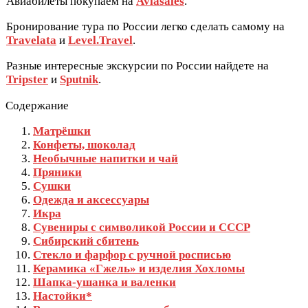
Авиабилеты покупаем на
Aviasales
.
Бронирование тура по России легко сделать самому на
Travelata
и
Level.Travel
.
Разные интересные экскурсии по России найдете на
Tripster
и
Sputnik
.
Содержание
Матрёшки
Конфеты, шоколад
Необычные напитки и чай
Пряники
Сушки
Одежда и аксессуары
Икра
Сувениры с символикой России и СССР
Сибирский сбитень
Стекло и фарфор с ручной росписью
Керамика «Гжель» и изделия Хохломы
Шапка-ушанка и валенки
Настойки*