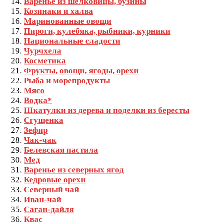
Варенье из шелковицы, бузины
Козинаки и халва
Маринованные овощи
Пироги, кулебяка, рыбники, курники
Национальные сладости
Чурчхела
Косметика
Фрукты, овощи, ягоды, орехи
Рыба и морепродукты
Мясо
Водка*
Шкатулки из дерева и поделки из бересты
Сгущенка
Зефир
Чак-чак
Белевская пастила
Мед
Варенье из северных ягод
Кедровые орехи
Северный чай
Иван-чай
Саган-дайля
Квас