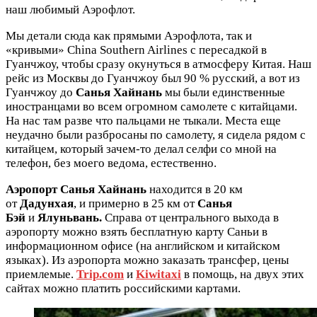
наш любимый Аэрофлот.
Мы детали сюда как прямыми Аэрофлота, так и
«кривыми» China Southern Airlines с пересадкой в
Гуанчжоу, чтобы сразу окунуться в атмосферу Китая. Наш
рейс из Москвы до Гуанчжоу был 90 % русский, а вот из
Гуанчжоу до
Санья
Хайнань
мы были единственные
иностранцами во всем огромном самолете с китайцами.
На нас там разве что пальцами не тыкали. Места еще
неудачно были разбросаны по самолету, я сидела рядом с
китайцем, который зачем-то делал селфи со мной на
телефон, без моего ведома, естественно.
Аэропорт Санья
Хайнань
находится в 20 км
от
Дадунхая
, и примерно в 25 км от
Санья
Бэй
и
Ялуньвань.
Справа от центрального выхода в
аэропорту можно взять бесплатную карту Саньи в
информационном офисе (на английском и китайском
языках). Из аэропорта можно заказать трансфер, цены
приемлемые.
Trip.com
и
Kiwitaxi
в помощь, на двух этих
сайтах можно платить российскими картами.