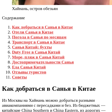
Хайнань, остров обезьян
Содержание
Как добраться в Санья в Китае
Отели Санья в Китае
Погода в Санья по месяцам
Транспорт в Санья в Китае
Санья Китай: бухты
Duty Free в Санья Китай
Море, пляж в Санья Китай
Достопримечательности Санья
Еда Санья Китай
Отзывы туристов
Советы
Как добраться в Санья в Китае
Из Москвы на Хайнань можно добраться разными
авиакомпаниями с пересадками и без. Из бюджетных —
китайские China Southern и China Eastern, из дорогих —