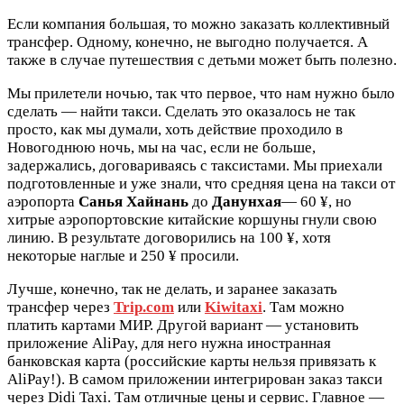
Если компания большая, то можно заказать коллективный
трансфер. Одному, конечно, не выгодно получается. А
также в случае путешествия с детьми может быть полезно.
Мы прилетели ночью, так что первое, что нам нужно было
сделать — найти такси. Сделать это оказалось не так
просто, как мы думали, хоть действие проходило в
Новогоднюю ночь, мы на час, если не больше,
задержались, договариваясь с таксистами. Мы приехали
подготовленные и уже знали, что средняя цена на такси от
аэропорта
Санья Хайнань
до
Данунхая
— 60 ¥, но
хитрые аэропортовские китайские коршуны гнули свою
линию. В результате договорились на 100 ¥, хотя
некоторые наглые и 250 ¥ просили.
Лучше, конечно, так не делать, и заранее заказать
трансфер через
Trip.com
или
Kiwitaxi
. Там можно
платить картами МИР. Другой вариант — установить
приложение AliPay, для него нужна иностранная
банковская карта (российские карты нельзя привязать к
AliPay!). В самом приложении интегрирован заказ такси
через Didi Taxi. Там отличные цены и сервис. Главное —