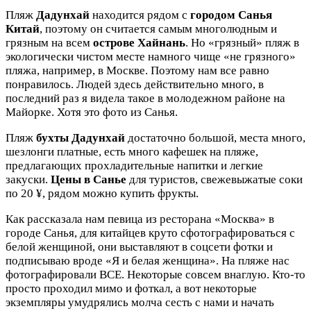
Пляж
Дадунхай
находится рядом с
городом
Санья
Китай
, поэтому он считается самым многолюдным и
грязным на всем
острове Хайнань
. Но «грязный» пляж в
экологически чистом месте намного чище «не грязного»
пляжа, например, в Москве. Поэтому нам все равно
понравилось. Людей здесь действительно много, в
последний раз я видела такое в молодежном районе на
Майорке. Хотя это фото из Санья.
Пляж
бухты Дадунхай
достаточно большой, места много,
шезлонги платные, есть много кафешек на пляже,
предлагающих прохладительные напитки и легкие
закуски.
Цены в Санье
для туристов, свежевыжатые соки
по 20 ¥, рядом можно купить фрукты.
Как рассказала нам певица из ресторана «Москва» в
городе Санья, для китайцев круто сфотографироваться с
белой женщиной, они выставляют в соцсети фотки и
подписываю вроде «Я и белая женщина». На пляже нас
фотографировали ВСЕ. Некоторые совсем внаглую. Кто-то
просто проходил мимо и фоткал, а вот некоторые
экземпляры умудрялись молча сесть с нами и начать