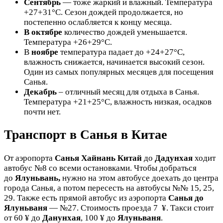
Сентябрь
— тоже жаркий и влажный. Температура
+27+31°C. Сезон дождей продолжается, но
постепенно ослабляется к концу месяца.
В октябре
количество дождей уменьшается.
Температура +26+29°C.
В
ноябре
температура падает до +24+27°C,
влажность снижается, начинается высокий сезон.
Один из самых популярных месяцев для посещения
Санья.
Декабрь
– отличный месяц для отдыха в Санья.
Температура +21+25°C, влажность низкая, осадков
почти нет.
Транспорт в Санья в Китае
От аэропорта
Санья Хайнань
Китай
до
Дадунхая
ходит
автобус №8 со всеми остановками. Чтобы добраться
до
Ялуньвань,
нужно на этом автобусе доехать до центра
города Санья, а потом пересесть на автобусы №№ 15, 25,
29. Также есть прямой автобус из аэропорта
Санья до
Ялуньваня
— №27. Стоимость проезда 7 ¥. Такси стоит
от 60 ¥ до
Данунхая
, 100 ¥ до
Ялуньваня
.