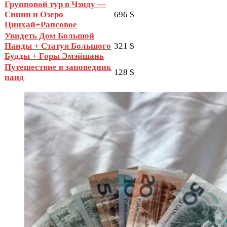
Групповой тур в Чэнду —
Синин и Озеро
696 $
Цинхай+Рапсовое
Увидеть Дом Большой
Панды + Статуя Большого
321 $
Будды + Горы Эмэйшань
Путешествие в заповедник
128 $
панд