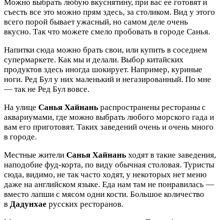
Можно выбрать любую вкуснятину, при вас ее готовят и
съесть все это можно прям здесь, за столиком. Вид у этого
всего порой бывает ужасный, но самом деле очень
вкусно. Так что можете смело пробовать в городе Санья.
Напитки сюда можно брать свои, или купить в соседнем
супермаркете. Как мы и делали. Выбор китайских
продуктов здесь иногда шокирует. Например, куриные
ноги. Ред Бул у них маленький и негазированный. По мне
— так не Ред Бул вовсе.
На улице
Санья Хайнань
распространены рестораны с
аквариумами, где можно выбрать любого морского гада и
вам его приготовят. Таких заведений очень и очень много
в городе.
Местные жители
Санья Хайнань
ходят в такие заведения,
наподобие фуд-корта, по виду обычная столовая. Туристы
сюда, видимо, не так часто ходят, у некоторых нет меню
даже на английском языке. Еда нам там не понравилась —
вместо лапши с мясом одни кости. Большое количество
в
Дадунхае
русских ресторанов.