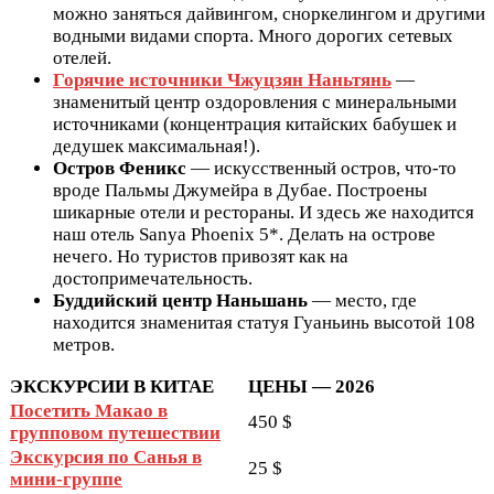
можно заняться дайвингом, сноркелингом и другими
водными видами спорта. Много дорогих сетевых
отелей.
Горячие источники Чжуцзян Наньтянь
—
знаменитый центр оздоровления с минеральными
источниками (концентрация китайских бабушек и
дедушек максимальная!).
Остров Феникс
— искусственный остров, что-то
вроде Пальмы Джумейра в Дубае. Построены
шикарные отели и рестораны. И здесь же находится
наш отель Sanya Phoenix 5*. Делать на острове
нечего. Но туристов привозят как на
достопримечательность.
Буддийский центр Наньшань
— место, где
находится знаменитая статуя Гуаньинь высотой 108
метров.
ЭКСКУРСИИ В КИТАЕ
ЦЕНЫ — 2026
Посетить Макао в
450 $
групповом путешествии
Экскурсия по Санья в
25 $
мини-группе