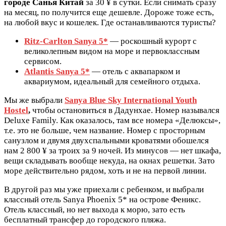
городе
Санья
Китай
за 30 ¥ в сутки. Если снимать сразу
на месяц, по получится еще дешевле. Дороже тоже есть,
на любой вкус и кошелек. Где останавливаются туристы?
Ritz-Carlton Sanya 5*
— роскошный курорт с
великолепным видом на море и первоклассным
сервисом.
Atlantis Sanya 5*
— отель с аквапарком и
аквариумом, идеальный для семейного отдыха.
Мы же выбрали
Sanya Blue Sky International Youth
Hostel
,
чтобы остановиться в Дадунхае. Номер назывался
Deluxe Family. Как оказалось, там все номера «Делюксы»,
т.е. это не больше, чем название. Номер с просторным
санузлом и двумя двухспальными кроватями обошелся
нам 2 800 ¥ за троих за 9 ночей. Из минусов — нет шкафа,
вещи складывать вообще некуда, на окнах решетки. Зато
море действительно рядом, хоть и не на первой линии.
В другой раз мы уже приехали с ребенком, и выбрали
классный отель Sanya Phoenix 5* на острове Феникс.
Отель классный, но нет выхода к морю, зато есть
бесплатный трансфер до городского пляжа.