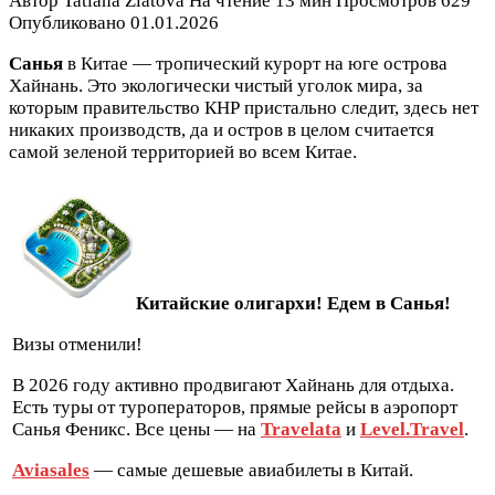
Автор
Tatiana Zlatova
На чтение
13 мин
Просмотров
629
Опубликовано
01.01.2026
Санья
в Китае
— тропический курорт на юге острова
Хайнань. Это экологически чистый уголок мира, за
которым правительство КНР пристально следит, здесь нет
никаких производств, да и остров в целом считается
самой зеленой территорией во всем Китае.
Китайские олигархи! Едем в Санья!
Визы отменили!
В 2026 году активно продвигают Хайнань для отдыха.
Есть туры от туроператоров, прямые рейсы в аэропорт
Санья Феникс. Все цены — на
Travelata
и
Level.Travel
.
Aviasales
— самые дешевые авиабилеты в Китай.