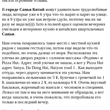
писать огромные отзывы.
В
городе Санья Китай
живут удивительно трудолюбивые
люди, которые уже в 6 утра что-то жарят и парят на улице,
но в 9 утра их уже как ветром сдуло, поэтому мы их ни
разу не видели)))) Зато в полной красе оценили вечерних
умельцев и вечернюю кухню в китайских квартальчиках
Саньи
.
Нам очень понравилось такое место с местной кухней
рядом с нашим гестхаусом, потом еще видели что-то
подобное, но очень далеко от моря. Расположена эта
улочка во дворах рядом с салоном массажа «Родник» и
Pizza Hut. Адрес этой улочки не нашла, а вот у Pizza Hut
адрес Sanya, Da Dong Hai, Haiyun road 1 . Как выходите
оттуда, через дорогу начинается эта улочка. Нам
понравились пельмешки по 5 ¥, булочки с греветкой по 1
¥, шашлычки из мяса 2 ¥, из кальмара 6 ¥. Очень вкусный
баклажан, жаренный на мангале с чесноком и специями.
Лежал он там и мы на него внимания не обращали, а вот
когда заказали, я очень пожалела, что попробовала его
только в последний вечер.