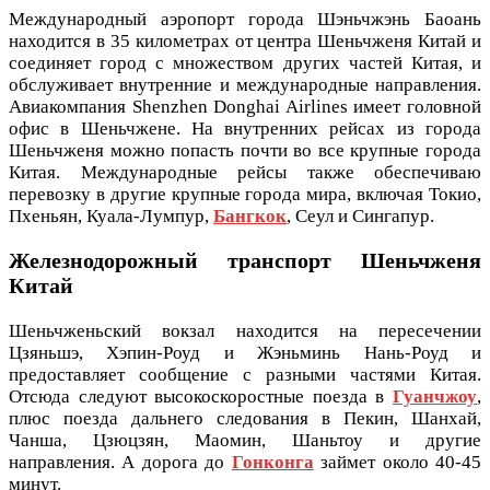
Международный аэропорт города Шэньчжэнь Баоань
находится в 35 километрах от центра Шеньчженя Китай и
соединяет город с множеством других частей Китая, и
обслуживает внутренние и международные направления.
Авиакомпания Shenzhen Donghai Airlines имеет головной
офис в Шеньчжене. На внутренних рейсах из города
Шеньчженя можно попасть почти во все крупные города
Китая. Международные рейсы также обеспечиваю
перевозку в другие крупные города мира, включая Токио,
Пхеньян, Куала-Лумпур,
Бангкок
, Сеул и Сингапур.
Железнодорожный транспорт Шеньчженя
Китай
Шеньчженьский вокзал находится на пересечении
Цзяньшэ, Хэпин-Роуд и Жэньминь Нань-Роуд и
предоставляет сообщение с разными частями Китая.
Отсюда следуют высокоскоростные поезда в
Гуанчжоу
,
плюс поезда дальнего следования в Пекин, Шанхай,
Чанша, Цзюцзян, Маомин, Шаньтоу и другие
направления. А дорога до
Гонконга
займет около 40-45
минут.