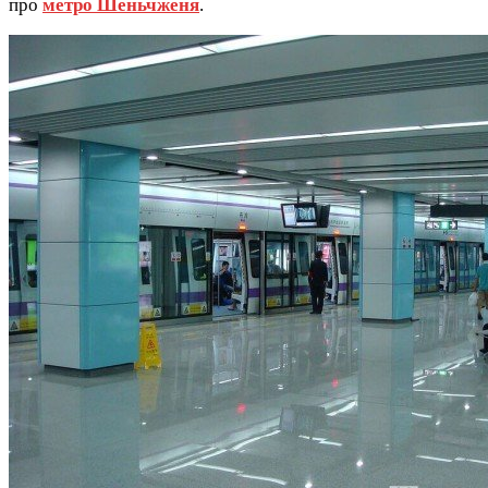
про
метро Шеньчженя
.