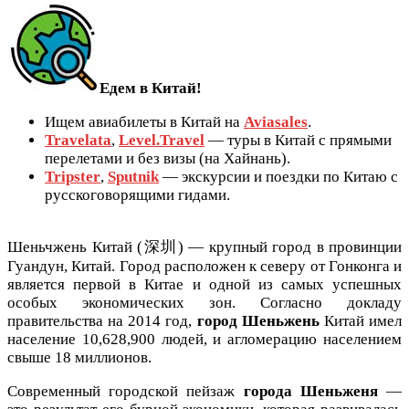
Едем в Китай!
Ищем авиабилеты в Китай на
Aviasales
.
Travelata
,
Level.Travel
— туры в Китай с прямыми
перелетами и без визы (на Хайнань).
Tripster
,
Sputnik
— экскурсии и поездки по Китаю с
русскоговорящими гидами.
Шеньчжень Китай (深圳) — крупный город в провинции
Гуандун, Китай. Город расположен к северу от Гонконга и
является первой в Китае и одной из самых успешных
особых экономических зон. Согласно докладу
правительства на 2014 год,
город Шеньжень
Китай имел
население 10,628,900 людей, и агломерацию населением
свыше 18 миллионов.
Современный городской пейзаж
города Шеньженя
—