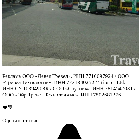
Реклама ООО «Левел Тревел». ИНН 7716697924 / ООО
«Тревел Технологии». ИНН 7731340252 / Tripster Ltd.
ИНН CY 10394908R / ООО «Спутник». ИНН 7814547081 /
ООО «Эйр Тревел Технолоджис». ИНН 7802681276
❤️💙
Оцените статью