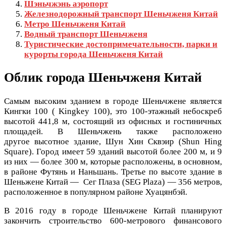
Шэньчжэнь аэропорт
Железнодорожный транспорт Шеньчженя Китай
Метро Шеньчженя Китай
Водный транспорт Шеньчженя
Туристические достопримечательности, парки и
курорты города Шеньчженя Китай
Облик города Шеньчженя Китай
Самым высоким зданием в городе Шеньчжене является
Кингки 100 ( Kingkey 100), это 100-этажный небоскреб
высотой 441,8 м, состоящий из офисных и гостиничных
площадей. В Шеньчжень также расположено
другое высотное здание, Шун Хин Сквэир (Shun Hing
Square). Город имеет 59 зданий высотой более 200 м, и 9
из них — более 300 м, которые расположены, в основном,
в районе Футянь и Наньшань. Третье по высоте здание в
Шеньжене Китай — Сег Плаза (SEG Plaza) — 356 метров,
расположенное в популярном районе Хуацянбэй.
В 2016 году в городе Шеньчжене Китай планируют
закончить строительство 600-метрового финансового