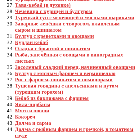
Тава-кебаб (в духовке)
Чечевица с курицей и булгуром
Турецкий суп с чечевицей и мясными шариками
Заварные лепёшки с творогом, плавленым
сыром и шпинатом
Булгур с креветками и овощами
Курдан кебаб
Оладьи с брынзой и шпинатом
Рыба, запечённая с овощами в виноградных
листьях
Засоленый сладкий перец, начиненный овощами
Булгур с мясным фаршем и вермишелью
Рис с фаршем, шпинатом и помидорами
Тушеная говядина с апельсинами и нутом
(турецким горохом)
Кебаб из баклажана с фаршем
Яйла‑чорбасы
Мясо и овощи
Кокореч
Долма и сарма
Долма с рыбным фаршем и гречкой, в томатном
соусе