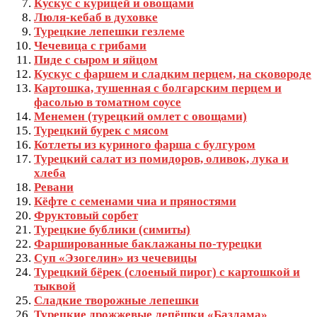
Кускус с курицей и овощами
Люля-кебаб в духовке
Турецкие лепешки гезлеме
Чечевица с грибами
Пиде с сыром и яйцом
Кускус с фаршем и сладким перцем, на сковороде
Картошка, тушенная с болгарским перцем и
фасолью в томатном соусе
Менемен (турецкий омлет с овощами)
Турецкий бурек с мясом
Котлеты из куриного фарша с булгуром
Турецкий салат из помидоров, оливок, лука и
хлеба
Ревани
Кёфте с семенами чиа и пряностями
Фруктовый сорбет
Турецкие бублики (симиты)
Фаршированные баклажаны по-турецки
Суп «Эзогелин» из чечевицы
Турецкий бёрек (слоеный пирог) с картошкой и
тыквой
Сладкие творожные лепешки
Турецкие дрожжевые лепёшки «Базлама»