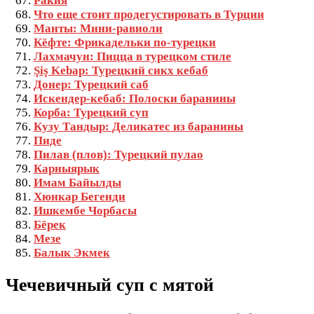
Ракия
Что еще стоит продегустировать в Турции
Манты: Мини-равиоли
Кёфте: Фрикадельки по-турецки
Лахмачун: Пицца в турецком стиле
Şiş Kebap: Турецкий сикх кебаб
Донер: Турецкий саб
Искендер-кебаб: Полоски баранины
Корба: Турецкий суп
Кузу Тандыр: Деликатес из баранины
Пиде
Пилав (плов): Турецкий пулао
Карныярык
Имам Байылды
Хюнкар Бегенди
Ишкембе Чорбасы
Бёрек
Мезе
Балык Экмек
Чечевичный суп с мятой