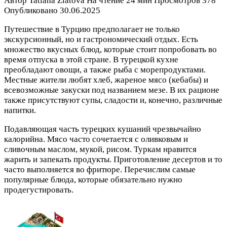
Автор
Tatiana Zlatova
На чтение
24 мин
Просмотров
378
Опубликовано
30.06.2025
Путешествие в Турцию предполагает не только
экскурсионный, но и гастрономический отдых. Есть
множество вкусных блюд, которые стоит попробовать во
время отпуска в этой стране. В турецкой кухне
преобладают овощи, а также рыба с морепродуктами.
Местные жители любят хлеб, жареное мясо (кебабы) и
всевозможные закуски под названием мезе. В их рационе
также присутствуют супы, сладости и, конечно, различные
напитки.
Подавляющая часть турецких кушаний чрезвычайно
калорийна. Мясо часто сочетается с оливковым и
сливочным маслом, мукой, рисом. Туркам нравится
жарить и запекать продукты. Приготовление десертов и то
часто выполняется во фритюре. Перечислим самые
популярные блюда, которые обязательно нужно
продегустировать.