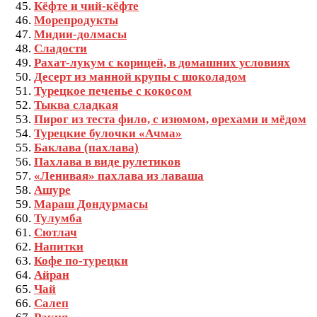
Кёфте и чий‑кёфте
Морепродукты
Мидии‑долмасы
Сладости
Рахат-лукум с корицей, в домашних условиях
Десерт из манной крупы с шоколадом
Турецкое печенье с кокосом
Тыква сладкая
Пирог из теста фило, с изюмом, орехами и мёдом
Турецкие булочки «Ачма»
Баклава (пахлава)
Пахлава в виде рулетиков
«Ленивая» пахлава из лаваша
Ашуре
Мараш Дондурмасы
Тулумба
Сютлач
Напитки
Кофе по-турецки
Айран
Чай
Салеп