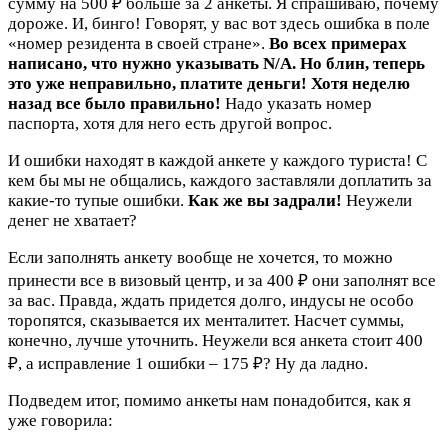
сумму на 500 ₽ больше за 2 анкеты. Я спрашиваю, почему
дороже. И, бинго! Говорят, у вас вот здесь ошибка в поле
«номер резидента в своей стране».
Во всех примерах
написано, что нужно указывать N/A. Но блин, теперь
это уже неправильно, платите деньги! Хотя неделю
назад все было правильно!
Надо указать номер
паспорта, хотя для него есть другой вопрос.
И ошибки находят в каждой анкете у каждого туриста! С
кем бы мы не общались, каждого заставляли доплатить за
какие-то тупые ошибки.
Как же вы задрали!
Неужели
денег не хватает?
Если заполнять анкету вообще не хочется, то можно
принести все в визовый центр, и за 400 ₽ они заполнят все
за вас. Правда, ждать придется долго, индусы не особо
торопятся, сказывается их менталитет. Насчет суммы,
конечно, лучше уточнить. Неужели вся анкета стоит 400
₽, а исправление 1 ошибки – 175 ₽? Ну да ладно.
Подведем итог, помимо анкеты нам понадобится, как я
уже говорила: