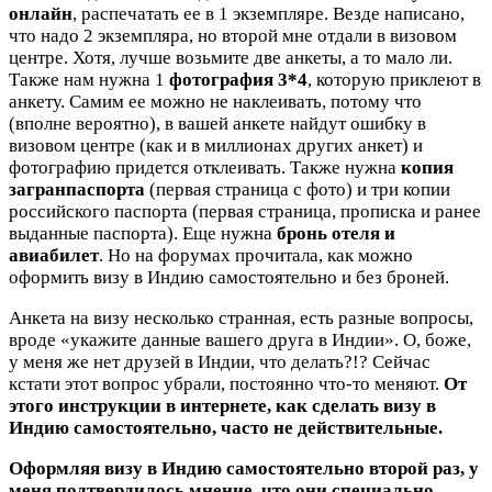
онлайн
, распечатать ее в 1 экземпляре. Везде написано,
что надо 2 экземпляра, но второй мне отдали в визовом
центре. Хотя, лучше возьмите две анкеты, а то мало ли.
Также нам нужна 1
фотография 3*4
, которую приклеют в
анкету. Самим ее можно не наклеивать, потому что
(вполне вероятно), в вашей анкете найдут ошибку в
визовом центре (как и в миллионах других анкет) и
фотографию придется отклеивать. Также нужна
копия
загранпаспорта
(первая страница с фото) и три копии
российского паспорта (первая страница, прописка и ранее
выданные паспорта). Еще нужна
бронь отеля и
авиабилет
. Но на форумах прочитала, как можно
оформить визу в Индию самостоятельно и без броней.
Анкета на визу несколько странная, есть разные вопросы,
вроде «укажите данные вашего друга в Индии». О, боже,
у меня же нет друзей в Индии, что делать?!? Сейчас
кстати этот вопрос убрали, постоянно что-то меняют.
От
этого инструкции в интернете, как сделать визу в
Индию самостоятельно, часто не действительные.
Оформляя визу в Индию самостоятельно второй раз, у
меня подтвердилось мнение, что они специально