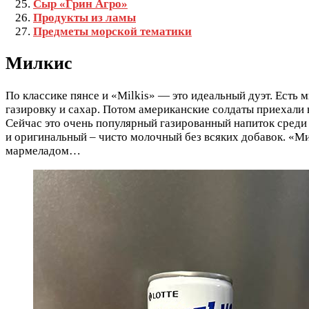
Сыр «Грин Агро»
Продукты из ламы
Предметы морской тематики
Милкис
По классике пянсе и «Milkis» — это идеальный дуэт. Есть 
газировку и сахар. Потом американские солдаты приехали 
Сейчас это очень популярный газированный напиток среди
и оригинальный – чисто молочный без всяких добавок. «М
мармеладом…