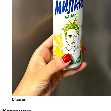
Милкис