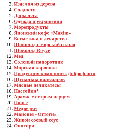
Изделия из дерева
Сладости
Дары леса
Одежда и украшения
Морепродукты
Японский кофе «Maxim»
Косметика и лекарства
Шоколад с морской солью
Шоколад Royce
Мед
Соленый папоротник
Морская корюшка
Продукция компании «Доброфлот»
Щупальца кальмаров
Мясные деликатесы
Настойки*
Арахис с острым перцем
Пянсе
Медведки
Майонез «Оттоги»
Живой соевый соус
Онигири