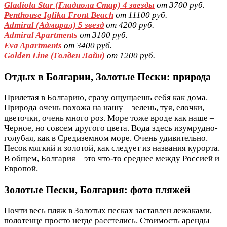
Gladiola Star (Гладиола Стар) 4 звезды
от 3700 руб.
Penthouse Iglika Front Beach
от 11100 руб.
Admiral (Адмирал) 5 звезд
от 4200 руб.
Admiral Apartments
от 3100 руб.
Eva Apartments
от 3400 руб.
Golden Line (Голден Лайн)
от 1200 руб.
Отдых в Болгарии, Золотые Пески: природа
Прилетая в Болгарию, сразу ощущаешь себя как дома.
Природа очень похожа на нашу – зелень, туя, елочки,
цветочки, очень много роз. Море тоже вроде как наше –
Черное, но совсем другого цвета. Вода здесь изумрудно-
голубая, как в Средиземном море. Очень удивительно.
Песок мягкий и золотой, как следует из названия курорта.
В общем, Болгария – это что-то среднее между Россией и
Европой.
Золотые Пески, Болгария: фото пляжей
Почти весь пляж в Золотых песках заставлен лежаками,
полотенце просто негде расстелись. Стоимость аренды