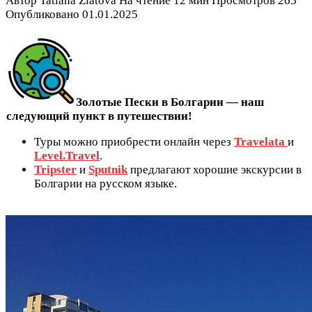
Автор
Tatiana Zlatova
На чтение
12 мин
Просмотров
265
Опубликовано
01.01.2025
Золотые Пески в Болгарии — наш
следующий пункт в путешествии!
Туры можно приобрести онлайн через
Travelata
и
Level.Travel
.
Tripster
и
Sputnik
предлагают хорошие экскурсии в
Болгарии на русском языке.