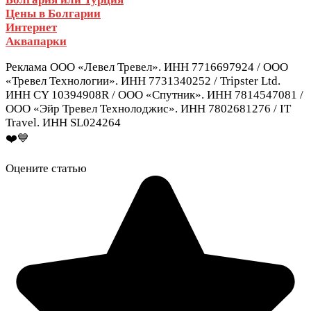
Цены в Болгарии
Интернет
Аквапарки
Реклама ООО «Левел Тревел». ИНН 7716697924 / ООО
«Тревел Технологии». ИНН 7731340252 / Tripster Ltd.
ИНН CY 10394908R / ООО «Спутник». ИНН 7814547081 /
ООО «Эйр Тревел Технолоджис». ИНН 7802681276 / IT
Travel. ИНН SL024264
❤️💙
Оцените статью