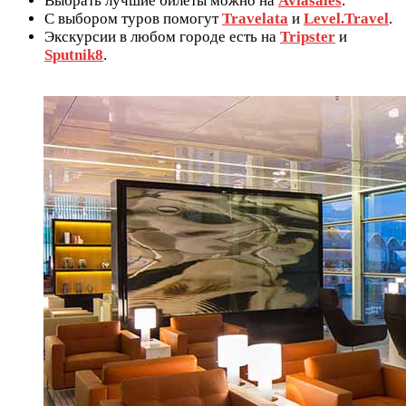
Выбрать лучшие билеты можно на
Aviasales
.
С выбором туров помогут
Travelata
и
Level.Travel
.
Экскурсии в любом городе есть на
Tripster
и
Sputnik8
.