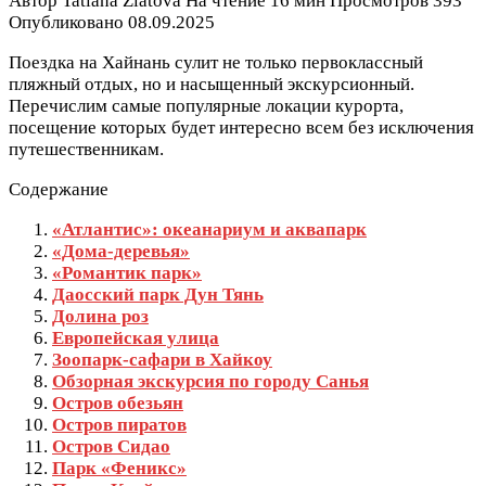
Автор
Tatiana Zlatova
На чтение
16 мин
Просмотров
393
Опубликовано
08.09.2025
Поездка на Хайнань сулит не только первоклассный
пляжный отдых, но и насыщенный экскурсионный.
Перечислим самые популярные локации курорта,
посещение которых будет интересно всем без исключения
путешественникам.
Содержание
«Атлантис»: океанариум и аквапарк
«Дома-деревья»
«Романтик парк»
Даосский парк Дун Тянь
Долина роз
Европейская улица
Зоопарк-сафари в Хайкоу
Обзорная экскурсия по городу Санья
Остров обезьян
Остров пиратов
Остров Сидао
Парк «Феникс»