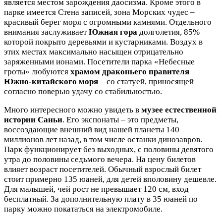
является местом зарождения даосизма. Кроме этого в
парке имеется Стена записей, зона Морских чудес –
красивый берег моря с огромными камнями. Отдельного
внимания заслуживает
Южная гора
долголетия, 85%
которой покрыто деревьями и кустарниками. Воздух в
этих местах максимально насыщен отрицательно
заряженными ионами. Посетители парка «Небесные
гроты» любуются
храмом драконьего правителя
Южно-китайского моря
– со статуей, приносящей
согласно поверью удачу со стабильностью.
Много интересного можно увидеть в
музее естественной
истории Саньи
. Его экспонаты – это предметы,
воссоздающие внешний вид нашей планеты 140
миллионов лет назад, в том числе останки динозавров.
Парк функционирует без выходных, с половины девятого
утра до половины седьмого вечера. На цену билетов
влияет возраст посетителей. Обычный взрослый билет
стоит примерно 135 юаней, для детей вполовину дешевле.
Для малышей, чей рост не превышает 120 см, вход
бесплатный. За дополнительную плату в 35 юаней по
парку можно покататься на электромобиле.