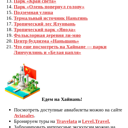
Парк «Край света»
Парк «Олень повернул голову»
Подземная улица
Термальный источник Наньтянь
Тропический лес Ялунвань
Тропический парк «Янода»
Фольклорная деревня ли-мяо
Центр буддизма «Наньшань»
Что еще посмотреть на Хайнане — парки
Линчунлинь и «Белая цапля»
Едем на Хайнань!
Посмотреть доступные авиабилеты можно на сайте
Aviasales
.
Бронируем туры на
Travelata
и
Level.Travel.
Забронировать интересные экскурсии можно на