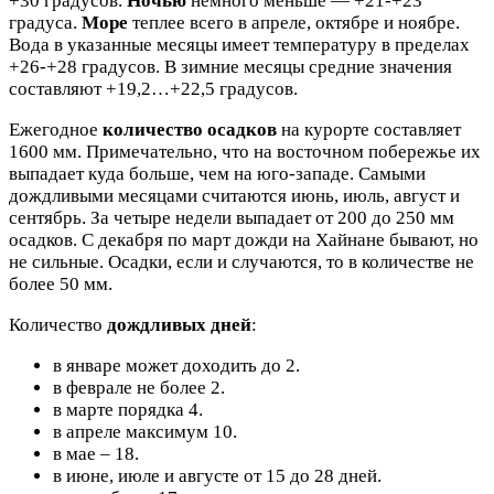
+30 градусов.
Ночью
немного меньше — +21-+23
градуса.
Море
теплее всего в апреле, октябре и ноябре.
Вода в указанные месяцы имеет температуру в пределах
+26-+28 градусов. В зимние месяцы средние значения
составляют +19,2…+22,5 градусов.
Ежегодное
количество осадков
на курорте составляет
1600 мм. Примечательно, что на восточном побережье их
выпадает куда больше, чем на юго-западе. Самыми
дождливыми месяцами считаются июнь, июль, август и
сентябрь. За четыре недели выпадает от 200 до 250 мм
осадков. С декабря по март дожди на Хайнане бывают, но
не сильные. Осадки, если и случаются, то в количестве не
более 50 мм.
Количество
дождливых дней
:
в январе может доходить до 2.
в феврале не более 2.
в марте порядка 4.
в апреле максимум 10.
в мае – 18.
в июне, июле и августе от 15 до 28 дней.