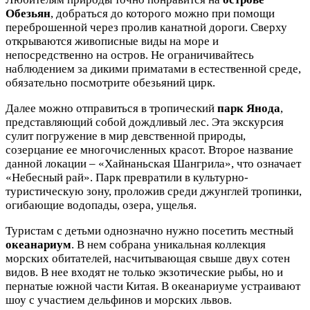
Обезьян
, добраться до которого можно при помощи
переброшенной через пролив канатной дороги. Сверху
открываются живописные виды на море и
непосредственно на остров. Не ограничивайтесь
наблюдением за дикими приматами в естественной среде,
обязательно посмотрите обезьяний цирк.
Далее можно отправиться в тропический
парк Янода
,
представляющий собой дождливый лес. Эта экскурсия
сулит погружение в мир девственной природы,
созерцание ее многочисленных красот. Второе название
данной локации – «Хайнаньская Шангрила», что означает
«Небесный рай». Парк превратили в культурно-
туристическую зону, проложив среди джунглей тропинки,
огибающие водопады, озера, ущелья.
Туристам с детьми однозначно нужно посетить местный
океанариум
. В нем собрана уникальная коллекция
морских обитателей, насчитывающая свыше двух сотен
видов. В нее входят не только экзотические рыбы, но и
пернатые южной части Китая. В океанариуме устраивают
шоу с участием дельфинов и морских львов.