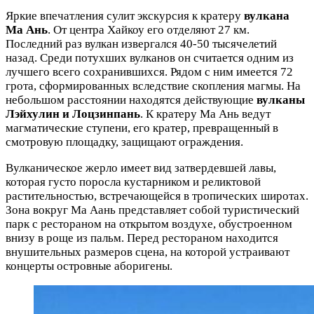
Яркие впечатления сулит экскурсия к кратеру
вулкана
Ма Ань
. От центра Хайкоу его отделяют 27 км.
Последний раз вулкан извергался 40-50 тысячелетий
назад. Среди потухших вулканов он считается одним из
лучшего всего сохранившихся. Рядом с ним имеется 72
грота, сформированных вследствие скопления магмы. На
небольшом расстоянии находятся действующие
вулканы
Лэйхулин и Лоцзинпань
. К кратеру Ма Ань ведут
магматические ступени, его кратер, превращенный в
смотровую площадку, защищают ограждения.
Вулканическое жерло имеет вид затвердевшей лавы,
которая густо поросла кустарником и реликтовой
растительностью, встречающейся в тропических широтах.
Зона вокруг Ма Аань представляет собой туристический
парк с рестораном на открытом воздухе, обустроенном
внизу в роще из пальм. Перед рестораном находится
внушительных размеров сцена, на которой устраивают
концерты островные аборигены.