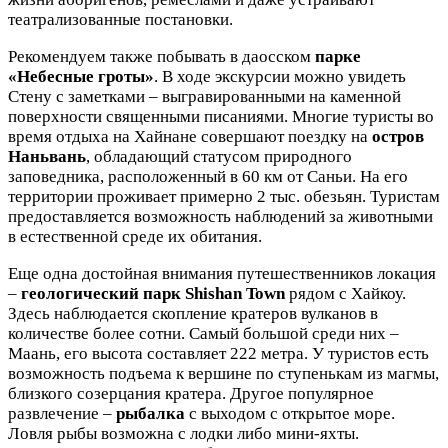
театрализованные постановки.
Рекомендуем также побывать в даосском
парке
«Небесные гроты»
. В ходе экскурсии можно увидеть
Стену с заметками – выгравированными на каменной
поверхности священными писаниями. Многие туристы во
время отдыха на Хайнане совершают поездку на
остров
Наньвань
, обладающий статусом природного
заповедника, расположенный в 60 км от Саньи. На его
территории проживает примерно 2 тыс. обезьян. Туристам
предоставляется возможность наблюдений за животными
в естественной среде их обитания.
Еще одна достойная внимания путешественников локация
–
геологический парк Shishan Town
рядом с Хайкоу.
Здесь наблюдается скопление кратеров вулканов в
количестве более сотни. Самый большой среди них –
Маань, его высота составляет 222 метра. У туристов есть
возможность подъема к вершине по ступенькам из магмы,
близкого созерцания кратера. Другое популярное
развлечение –
рыбалка
с выходом с открытое море.
Ловля рыбы возможна с лодки либо мини-яхты.