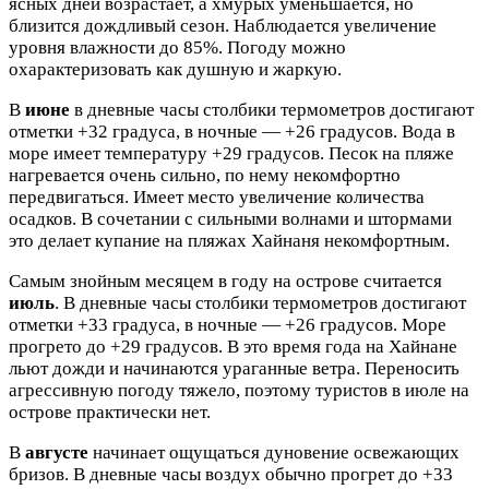
ясных дней возрастает, а хмурых уменьшается, но
близится дождливый сезон. Наблюдается увеличение
уровня влажности до 85%. Погоду можно
охарактеризовать как душную и жаркую.
В
июне
в дневные часы столбики термометров достигают
отметки +32 градуса, в ночные — +26 градусов. Вода в
море имеет температуру +29 градусов. Песок на пляже
нагревается очень сильно, по нему некомфортно
передвигаться. Имеет место увеличение количества
осадков. В сочетании с сильными волнами и штормами
это делает купание на пляжах Хайнаня некомфортным.
Самым знойным месяцем в году на острове считается
июль
. В дневные часы столбики термометров достигают
отметки +33 градуса, в ночные — +26 градусов. Море
прогрето до +29 градусов. В это время года на Хайнане
льют дожди и начинаются ураганные ветра. Переносить
агрессивную погоду тяжело, поэтому туристов в июле на
острове практически нет.
В
августе
начинает ощущаться дуновение освежающих
бризов. В дневные часы воздух обычно прогрет до +33