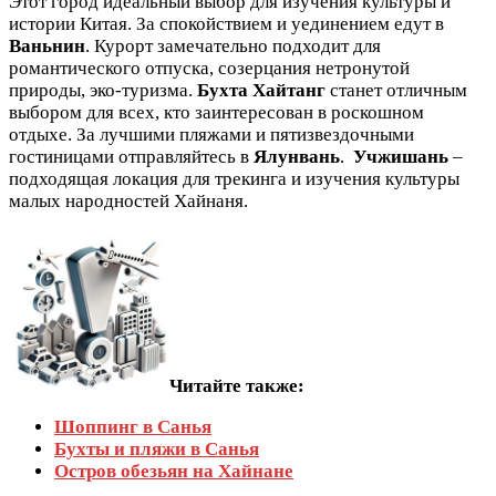
Этот город идеальный выбор для изучения культуры и
истории Китая. За спокойствием и уединением едут в
Ваньнин
. Курорт замечательно подходит для
романтического отпуска, созерцания нетронутой
природы, эко-туризма.
Бухта Хайтанг
станет отличным
выбором для всех, кто заинтересован в роскошном
отдыхе. За лучшими пляжами и пятизвездочными
гостиницами отправляйтесь в
Ялунвань
.
Учжишань
–
подходящая локация для трекинга и изучения культуры
малых народностей Хайнаня.
Читайте также:
Шоппинг в Санья
Бухты и пляжи в Санья
Остров обезьян на Хайнане