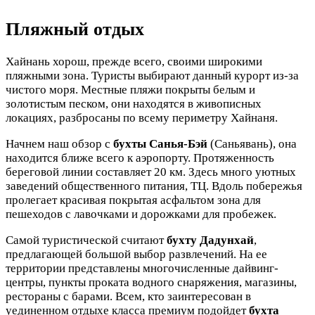
Пляжный отдых
Хайнань хорош, прежде всего, своими широкими
пляжными зона. Туристы выбирают данный курорт из-за
чистого моря. Местные пляжи покрыты белым и
золотистым песком, они находятся в живописных
локациях, разбросаны по всему периметру Хайнаня.
Начнем наш обзор с
бухты Санья-Бэй
(Саньявань), она
находится ближе всего к аэропорту. Протяженность
береговой линии составляет 20 км. Здесь много уютных
заведений общественного питания, ТЦ. Вдоль побережья
пролегает красивая покрытая асфальтом зона для
пешеходов с лавочками и дорожками для пробежек.
Самой туристической считают
бухту Дадунхай
,
предлагающей большой выбор развлечений. На ее
территории представлены многочисленные дайвинг-
центры, пункты проката водного снаряжения, магазины,
рестораны с барами. Всем, кто заинтересован в
уединенном отдыхе класса премиум подойдет
бухта