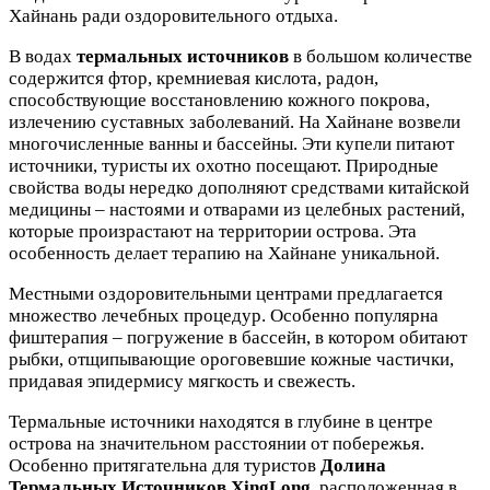
Хайнань ради оздоровительного отдыха.
В водах
термальных источников
в большом количестве
содержится фтор, кремниевая кислота, радон,
способствующие восстановлению кожного покрова,
излечению суставных заболеваний. На Хайнане возвели
многочисленные ванны и бассейны. Эти купели питают
источники, туристы их охотно посещают. Природные
свойства воды нередко дополняют средствами китайской
медицины – настоями и отварами из целебных растений,
которые произрастают на территории острова. Эта
особенность делает терапию на Хайнане уникальной.
Местными оздоровительными центрами предлагается
множество лечебных процедур. Особенно популярна
фиштерапия – погружение в бассейн, в котором обитают
рыбки, отщипывающие ороговевшие кожные частички,
придавая эпидермису мягкость и свежесть.
Термальные источники находятся в глубине в центре
острова на значительном расстоянии от побережья.
Особенно притягательна для туристов
Долина
Термальных Источников XingLong
, расположенная в