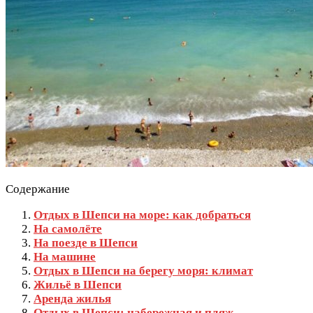
Содержание
Отдых в Шепси на море: как добраться
На самолёте
На поезде в Шепси
На машине
Отдых в Шепси на берегу моря: климат
Жильё в Шепси
Аренда жилья
Отдых в Шепси: набережная и пляж