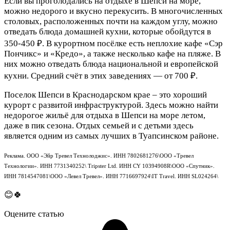
Если вы проголодались на отдыхе в Шепси на море,
можно недорого и вкусно перекусить. В многочисленных
столовых, расположенных почти на каждом углу, можно
отведать блюда домашней кухни, которые обойдутся в
350-450 ₽. В курортном посёлке есть неплохие кафе «Сэр
Пончикс» и «Кредо», а также несколько кафе на пляже. В
них можно отведать блюда национальной и европейской
кухни. Средний счёт в этих заведениях — от 700 ₽.
Поселок Шепси в Краснодарском крае – это хороший
курорт с развитой инфраструктурой. Здесь можно найти
недорогое жильё для отдыха в Шепси на море летом,
даже в пик сезона. Отдых семьей и с детьми здесь
является одним из самых лучших в Туапсинском районе.
Реклама. ООО «Эйр Тревел Технолоджис». ИНН 7802681276\ООО «Тревел
Технологии». ИНН 7731340252\
Tripster Ltd. ИНН CY 10394908R\ООО «Спутник».
ИНН 7814547081\ООО «Левел Тревел». ИНН 7716697924\IT Travel. ИНН SL024264\
😊🍀
Оцените статью