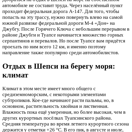
автомобиле не составит труда. Через населённый пункт
проходит федеральная дорога А-147. Для того, чтобы
попасть на эту трассу, нужно повернуть влево на самой
южной развязке федеральной дороги М-4 «Дон» на
Джубгу. После Горячего Ключа с небольшим перерывом в
районе Джубги и Туапсе начинается множество горных
серпантинов и перевалов. Но после Туапсе вам придётся
проехать по ним всего 12 км, и именно поэтому
направление также популярно среди автомобилистов.
Отдых в Шепси на берегу моря:
климат
Климат в этом месте имеет много общего с
средиземноморским, с некоторыми элементами
субтропиков. Кое-где начинают расти пальмы, но, в
основном, растительность хвойная и лиственная.
Влажность пока ещё умеренная, но более высокая, чем в
других курортных посёлках Туапсинского района.
Средняя температура во время летнего курортного сезона
держится у отметки +26 °C. В его пик, в августе и июле,