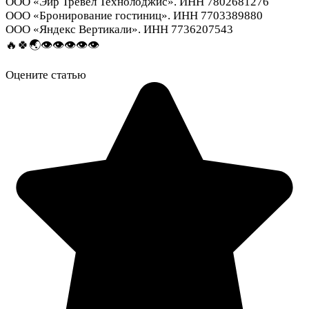
ООО «Эйр Тревел Технолоджис». ИНН 7802681276
ООО «Бронирование гостиниц». ИНН 7703389880
ООО «Яндекс Вертикали». ИНН 7736207543
🔥🍀🌏👁️👁️👁️👁️👁️
Оцените статью