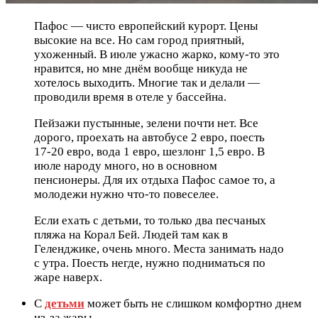
Пафос — чисто европейский курорт. Цены
высокие на все. Но сам город приятный,
ухоженный. В июле ужасно жарко, кому-то это
нравится, но мне днём вообще никуда не
хотелось выходить. Многие так и делали —
проводили время в отеле у бассейна.
Пейзажи пустынные, зелени почти нет. Все
дорого, проехать на автобусе 2 евро, поесть
17-20 евро, вода 1 евро, шезлонг 1,5 евро. В
июле народу много, но в основном
пенсионеры. Для их отдыха Пафос самое то, а
молодежи нужно что-то повеселее.
Если ехать с детьми, то только два песчаных
пляжа на Корал Бей. Людей там как в
Геленджике, очень много. Места занимать надо
с утра. Поесть негде, нужно подниматься по
жаре наверх.
С
детьми
может быть не слишком комфортно днем
из-за жары.