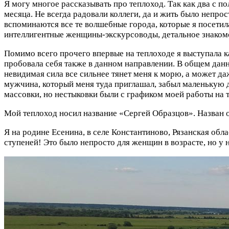
Я могу многое рассказывать про теплоход. Так как два с п
месяца. Не всегда радовали коллеги, да и жить было непро
вспоминаются все те волшебные города, которые я посетила
интеллигентные женщины-экскурсоводы, детальное знаком
Помимо всего прочего впервые на теплоходе я выступала к
пробовала себя также в данном направлении. В общем данно
невидимая сила все сильнее тянет меня к морю, а может да
мужчина, который меня туда приглашал, забыл маленькую де
массовки, но нестыковки были с графиком моей работы на 
Мой теплоход носил название «Сергей Образцов». Назван о
Я на родине Есенина, в селе Константиново, Рязанская обл
ступеней! Это было непросто для женщин в возрасте, но у н