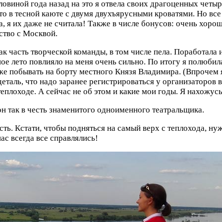
оловиной года назад на это я отвела своих драгоценных чет
сто в тесной каюте с двумя двухъярусными кроватями. Но все
, я их даже не считала! Также в числе бонусов: очень хоро
ство с Москвой.
ак часть творческой команды, в том числе пела. Поработала
е лето повлияло на меня очень сильно. По итогу я полюбила
же побывать на борту местного Князя Владимира. (Впрочем я
таль, что надо заранее регистрироваться у организаторов в
теплоходе. А сейчас не об этом и какие мои годы. Я нахожус
н так в честь знаменитого одноименного театральщика.
асть. Кстати, чтобы подняться на самый верх с теплохода, н
ас всегда все справлялись!