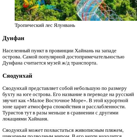
Тропический лес Ялунвань
Дунфан
Населенный пункт в провинции Хайнань на западе
острова. Самой популярной достопримечательностью
Дунфана считается музей ж/д транспорта.
Сяодунхай
Сяодунхай представляет собой небольшую по размеру
бухту на юге острова. Его название в переводе на русский
звучит как «Малое Восточное Море». В этой курортной
зоне царит атмосфера спокойствия и расслабленности.
Туристов тут в разы меньше в сравнении с другими
локациями Хайнаня.
Сяодунхай может похвастаться живописным пляжем,
шикарным подводным миром. В его черте находится