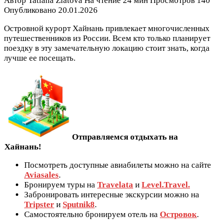
Автор
Tatiana Zlatova
На чтение
24 мин
Просмотров
140
Опубликовано
20.01.2026
Островной курорт Хайнань привлекает многочисленных
путешественников из России. Всем кто только планирует
поездку в эту замечательную локацию стоит знать, когда
лучше ее посещать.
Отправляемся отдыхать на
Хайнань!
Посмотреть доступные авиабилеты можно на сайте
Aviasales
.
Бронируем туры на
Travelata
и
Level.Travel.
Забронировать интересные экскурсии можно на
Tripster
и
Sputnik8
.
Самостоятельно бронируем отель на
Островок
.