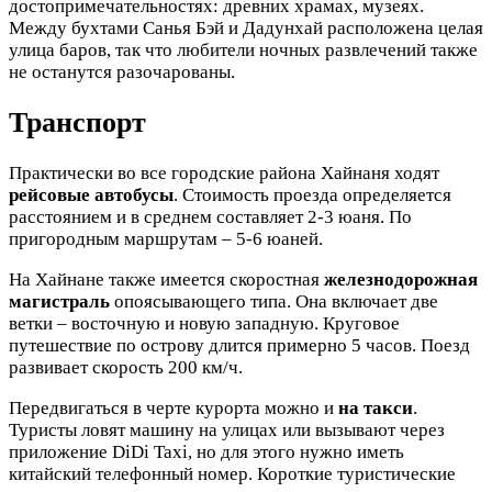
достопримечательностях: древних храмах, музеях.
Между бухтами Санья Бэй и Дадунхай расположена целая
улица баров, так что любители ночных развлечений также
не останутся разочарованы.
Транспорт
Практически во все городские района Хайнаня ходят
рейсовые автобусы
. Стоимость проезда определяется
расстоянием и в среднем составляет 2-3 юаня. По
пригородным маршрутам – 5-6 юаней.
На Хайнане также имеется скоростная
железнодорожная
магистраль
опоясывающего типа. Она включает две
ветки – восточную и новую западную. Круговое
путешествие по острову длится примерно 5 часов. Поезд
развивает скорость 200 км/ч.
Передвигаться в черте курорта можно и
на такси
.
Туристы ловят машину на улицах или вызывают через
приложение DiDi Taxi, но для этого нужно иметь
китайский телефонный номер. Короткие туристические