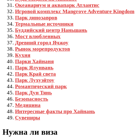
Океанариум и аквапарк Атлантис
Игровой комплекс Mangrove Adventure Kingdom
Парк динозавров
Термальные источники
Буддийский центр Наньшань
Мост влюбленных
Древний город Ячжоу
Рынок морепродуктов
Кухня
Парки Хайнаня
Парк Ялунвань
Парк Край света
Парк Лухуэйтоу
Романтический парк
Парк Дун Тянь
Безопасность
Медицина
Интересные факты про Хайнань
Сувениры
Нужна ли виза