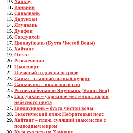
Хайкоу
Ваньнин
Саньявань
Дадунхай
Ялунвань
Дунфан
Сяодунхай
Циншуйвань (Бухта Чистой Воды)
Хайтанг
Отели
Развлечения
Транспорт
Пляжный отдых на острове
Санья – главный южный курорт
Саньявань – кокосовый рай
Респектабельный Ялунвань (Ялонг Бей)
Сяодунхай – укромное местечко с водой
небесного цвета
Циншуйвань – бухта чистой воды
Экзотический пляж Нефритовый пояс
Хайтанг – пляж, сулящий знакомство с
подводным миром
Куда сходить на Хайнане