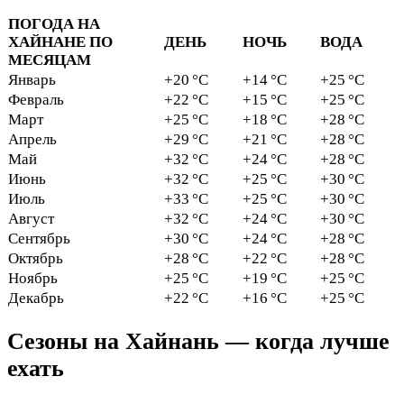
ПОГОДА НА
ХАЙНАНЕ ПО
ДЕНЬ
НОЧЬ
ВОДА
МЕСЯЦАМ
Январь
+20 °C
+14 °C
+25 °C
Февраль
+22 °C
+15 °C
+25 °C
Март
+25 °C
+18 °C
+28 °C
Апрель
+29 °C
+21 °C
+28 °C
Май
+32 °C
+24 °C
+28 °C
Июнь
+32 °C
+25 °C
+30 °C
Июль
+33 °C
+25 °C
+30 °C
Август
+32 °C
+24 °C
+30 °C
Сентябрь
+30 °C
+24 °C
+28 °C
Октябрь
+28 °C
+22 °C
+28 °C
Ноябрь
+25 °C
+19 °C
+25 °C
Декабрь
+22 °C
+16 °C
+25 °C
Сезоны на Хайнань — когда лучше
ехать