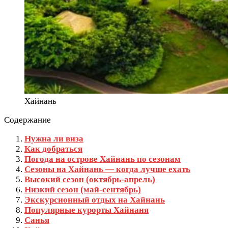
Хайнань
Содержание
Нужна ли виза
Как добраться
Погода на острове Хайнань по сезонам
Сезоны на Хайнань — когда лучше ехать
Высокий сезон (октябрь-апрель)
Низкий сезон (май-сентябрь)
Экскурсионный отдых на Хайнань
Популярные курорты Хайнаня
Санья