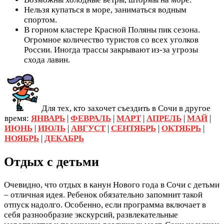
Нельзя купаться в море, заниматься водным
спортом.
В горном кластере Красной Поляны пик сезона.
Огромное количество туристов со всех уголков
России. Иногда трассы закрывают из-за угрозы
схода лавин.
Для тех, кто захочет съездить в Сочи в другое
время:
ЯНВАРЬ
|
ФЕВРАЛЬ
|
МАРТ
|
АПРЕЛЬ
|
МАЙ
|
ИЮНЬ
|
ИЮЛЬ
|
АВГУСТ
|
СЕНТЯБРЬ
|
ОКТЯБРЬ
|
НОЯБРЬ
|
ДЕКАБРЬ
Отдых с детьми
Очевидно, что отдых в канун Нового года в Сочи с детьми
– отличная идея. Ребенок обязательно запомнит такой
отпуск надолго. Особенно, если программа включает в
себя разнообразие экскурсий, развлекательные