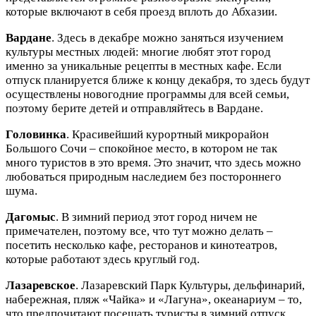
которые включают в себя проезд вплоть до Абхазии.
Вардане
. Здесь в декабре можно заняться изучением
культуры местных людей: многие любят этот город
именно за уникальные рецепты в местных кафе. Если
отпуск планируется ближе к концу декабря, то здесь будут
осуществлены новогодние программы для всей семьи,
поэтому берите детей и отправляйтесь в Вардане.
Головинка
. Красивейший курортный микрорайон
Большого Сочи – спокойное место, в котором не так
много туристов в это время. Это значит, что здесь можно
любоваться природным наследием без постороннего
шума.
Дагомыс
. В зимний период этот город ничем не
примечателен, поэтому все, что тут можно делать –
посетить несколько кафе, ресторанов и кинотеатров,
которые работают здесь круглый год.
Лазаревское
. Лазаревский Парк Культуры, дельфинарий,
набережная, пляж «Чайка» и «Лагуна», океанариум – то,
что предпочитают посещать туристы в зимний отпуск.