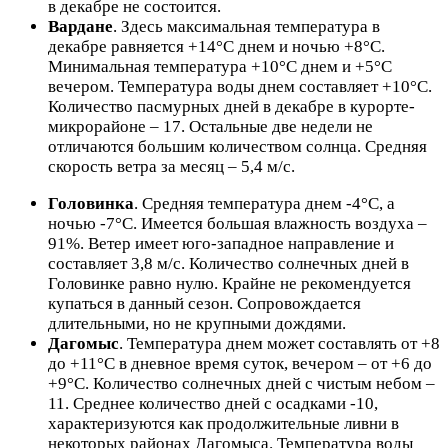
в декабре не состоится.
Вардане
. Здесь максимальная температура в
декабре равняется +14°C днем и ночью +8°C.
Минимальная температура +10°C днем и +5°C
вечером. Температура воды днем составляет +10°C.
Количество пасмурных дней в декабре в курорте-
микрорайоне – 17. Остальные две недели не
отличаются большим количеством солнца. Средняя
скорость ветра за месяц – 5,4 м/с.
Головинка
. Средняя температура днем -4°C, а
ночью -7°C. Имеется большая влажность воздуха –
91%. Ветер имеет юго-западное направление и
составляет 3,8 м/с. Количество солнечных дней в
Головинке равно нулю. Крайне не рекомендуется
купаться в данный сезон. Сопровождается
длительными, но не крупными дождями.
Дагомыс
. Температура днем может составлять от +8
до +11°C в дневное время суток, вечером – от +6 до
+9°C. Количество солнечных дней с чистым небом –
11. Среднее количество дней с осадками -10,
характеризуются как продолжительные ливни в
некоторых районах Дагомыса. Температура воды