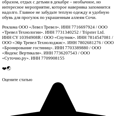
образом, отдых с детьми в декабре – необычное, но
интересное мероприятие, которое наверняка запомнится
надолго. Главное не забудьте теплую одежду и удобную
обувь для прогулок по украшенным аллеям Сочи.
Реклама ООО «Левел Тревел». ИНН 7716697924 / ООО
«Тревел Технологии». ИНН 7731340252 / Tripster Ltd.
ИНН CY 10394908R / ООО «Спутник». ИНН 7814547081 /
ООО «Эйр Тревел Технолоджис». ИНН 7802681276 / ООО
«Бронирование гостиниц». ИНН 7703389880 / ООО
«Яндекс Вертикали». ИНН 7736207543 / ООО
«Суточно.ру». ИНН 7709908155
❤️🌏
Оцените статью