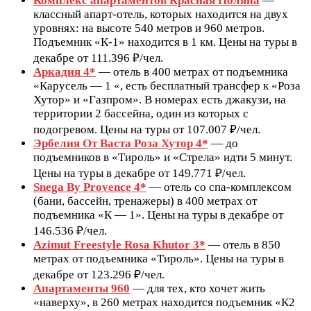
Комплекс апартаментов Красная Поляна
—
классный апарт-отель, которых находится на двух
уровнях: на высоте 540 метров и 960 метров.
Подъемник «К-1» находится в 1 км. Цены на туры в
декабре от 111.396 ₽/чел.
Аркадия 4*
— отель в 400 метрах от подъемника
«Карусель — 1 «, есть бесплатный трансфер к «Роза
Хутор» и «Газпром». В номерах есть джакузи, на
территории 2 бассейна, один из которых с
подогревом. Цены на туры от 107.007 ₽/чел.
Эрбелия От Васта Роза Хутор 4*
— до
подъемников в «Тироль» и «Стрела» идти 5 минут.
Цены на туры в декабре от 149.771 ₽/чел.
Snega By Provence 4*
— отель со спа-комплексом
(бани, бассейн, тренажеры) в 400 метрах от
подъемника «К — 1». Цены на туры в декабре от
146.536 ₽/чел.
Azimut Freestyle Rosa Khutor 3*
— отель в 850
метрах от подъемника «Тироль». Цены на туры в
декабре от 123.296 ₽/чел.
Апартаменты 960
— для тех, кто хочет жить
«наверху», в 260 метрах находится подъемник «К2