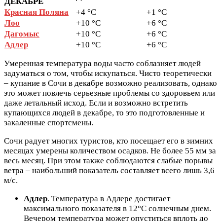
ДЕКАБРЕ
Красная Поляна
+4 °C
+1 °C
Лоо
+10 °C
+6 °C
Дагомыс
+10 °C
+6 °C
Адлер
+10 °C
+6 °C
Умеренная температура воды часто соблазняет людей
задуматься о том, чтобы искупаться. Чисто теоретически
– купание в Сочи в декабре возможно реализовать, однако
это может повлечь серьезные проблемы со здоровьем или
даже летальный исход. Если и возможно встретить
купающихся людей в декабре, то это подготовленные и
закаленные спортсмены.
Сочи радует многих туристов, кто посещает его в зимних
месяцах умерены количеством осадков. Не более 55 мм за
весь месяц. При этом также соблюдаются слабые порывы
ветра – наибольший показатель составляет всего лишь 3,6
м/с.
Адлер
. Температура в Адлере достигает
максимального показателя в 12°C солнечным днем.
Вечером температура может опуститься вплоть до