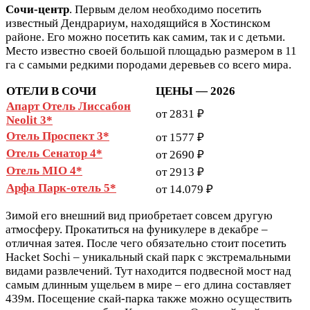
Сочи-центр
. Первым делом необходимо посетить
известный Дендрариум, находящийся в Хостинском
районе. Его можно посетить как самим, так и с детьми.
Место известно своей большой площадью размером в 11
га с самыми редкими породами деревьев со всего мира.
ОТЕЛИ В СОЧИ
ЦЕНЫ — 2026
Апарт Отель Лиссабон
от 2831 ₽
Neolit 3*
Отель Проспект 3*
от 1577 ₽
Отель Сенатор 4*
от 2690 ₽
Отель MIO 4*
от 2913 ₽
Арфа Парк-отель 5*
от 14.079 ₽
Зимой его внешний вид приобретает совсем другую
атмосферу. Прокатиться на фуникулере в декабре –
отличная затея. После чего обязательно стоит посетить
Hacket Sochi – уникальный скай парк с экстремальными
видами развлечений. Тут находится подвесной мост над
самым длинным ущельем в мире – его длина составляет
439м. Посещение скай-парка также можно осуществить