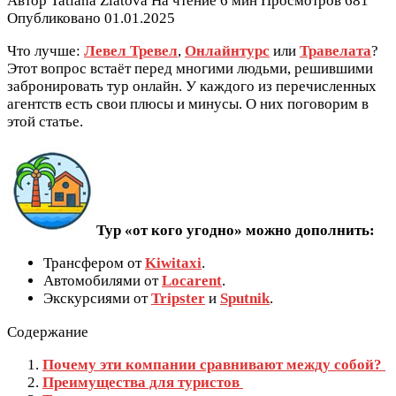
Автор
Tatiana Zlatova
На чтение
6 мин
Просмотров
681
Опубликовано
01.01.2025
Что лучше:
Левел Тревел
,
Онлайнтурс
или
Травелата
?
Этот вопрос встаёт перед многими людьми, решившими
забронировать тур онлайн. У каждого из перечисленных
агентств есть свои плюсы и минусы. О них поговорим в
этой статье.
Тур «от кого угодно» можно дополнить:
Трансфером от
Kiwitaxi
.
Автомобилями от
Locarent
.
Экскурсиями от
Tripster
и
Sputnik
.
Содержание
Почему эти компании сравнивают между собой?
Преимущества для туристов