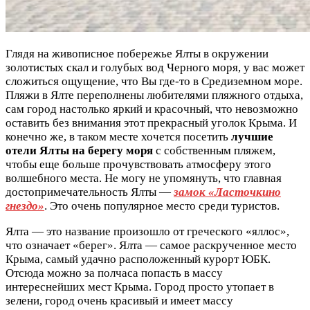
Глядя на живописное побережье Ялты в окружении
золотистых скал и голубых вод Черного моря, у вас может
сложиться ощущение, что Вы где-то в Средиземном море.
Пляжи в Ялте переполнены любителями пляжного отдыха,
сам город настолько яркий и красочный, что невозможно
оставить без внимания этот прекрасный уголок Крыма. И
конечно же, в таком месте хочется посетить
лучшие
отели Ялты на берегу моря
с собственным пляжем,
чтобы еще больше прочувствовать атмосферу этого
волшебного места. Не могу не упомянуть, что главная
достопримечательность Ялты —
замок «Ласточкино
гнездо»
. Это очень популярное место среди туристов.
Ялта — это название произошло от греческого «яллос»,
что означает «берег». Ялта — самое раскрученное место
Крыма, самый удачно расположенный курорт ЮБК.
Отсюда можно за полчаса попасть в массу
интереснейших мест Крыма. Город просто утопает в
зелени, город очень красивый и имеет массу