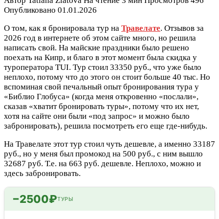
Автор
Tatiana Zlatova
На чтение
3 мин
Просмотров
496
Опубликовано
01.01.2026
О том, как я бронировала тур на
Травелате
. Отзывов за
2026 год в интернете об этом сайте много, но решила
написать свой. На майские праздники было решено
поехать на Кипр, и благо в этот момент была скидка у
туроператора TUI. Тур стоил 33350 руб., что уже было
неплохо, потому что до этого он стоит больше 40 тыс. Но
вспоминая свой печальный опыт бронирования тура у
«Библио Глобуса» (когда меня откровенно «послали»,
сказав «хватит бронировать туры», потому что их нет,
хотя на сайте они были «под запрос» и можно было
забронировать), решила посмотреть его еще где-нибудь.
На Травелате этот тур стоил чуть дешевле, а именно 33187
руб., но у меня был промокод на 500 руб., с ним вышло
32687 руб. Т.е. на 663 руб. дешевле. Неплохо, можно и
здесь забронировать.
−2500₽
ТУРЫ